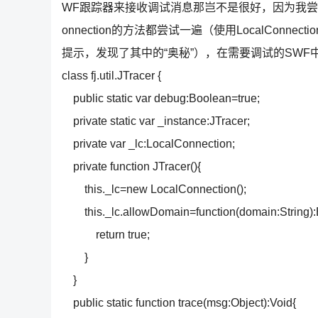
WF跟踪器来接收调试消息那岂不是很好，因为我尝试了各
onnection的方法都尝试一遍（使用LocalConnec
提示，发现了其中的“奥秘”），在需要调试的SWF
class fj.util.JTracer {
public static var debug:Boolean=true;
private static var _instance:JTracer;
private var _lc:LocalConnection;
private function JTracer(){
this._lc=new LocalConnection();
this._lc.allowDomain=function(domain:String):
return true;
}
}
public static function trace(msg:Object):Void{