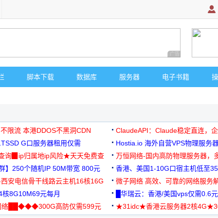
广告 商业广告，理
栏
脚本下载
数据库
服务器
电子书籍
 不限流 本港DDOS不黑洞CDN
ClaudeAPI：Claude稳定直连
G1TSSD G口服务器租用仅需
Hostia.io 海外自营VPS物理服务
可免费测试
址查询▉ip归属地ip风险★天天免费查
万恒网络-国内高防物理服务器，
】250个随机IP 50M带宽 800元
99元/月起
香港、美国1-10G口宿主机低至35
-西安电信骨干线路云主机16核16G
微子网络 高效、可靠的网络服务
核8G10M69元每月
█华瑞云：香港/美国vps仅需0.6元
络██◆◆◆300G高防仅需599元
★31idc★香港云服务器2核4G★