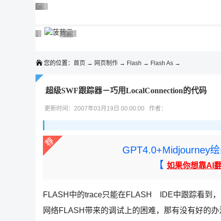
◆◆◆
广告 商业广告，理性选择
广告 商业广告，理性选择
广告 商业广告，理性选择
广告 商业广告，理性选择
广告 商业广告，理性选择
广告 商业广告，理性选择
广告 商业广告，理性选择
广告 商业广告，理性选择
广告 商业广告，理性选择
广告 商业广告，理性选择
您的位置：
首页
→
网页制作
→
Flash
→
Flash As
→
超级SWF跟踪器－巧用LocalConnection的代码
更新时间：2007年03月19日 00:00:00 作者：
GPT4.0+Midjou
【
如果你想靠AI
FLASH中的trace只能在FLASH IDE中跟踪
网络FLASH带来的调试上的困难，那有没有好的