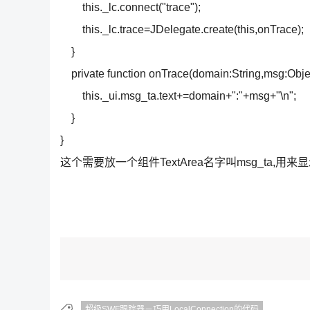
this._lc.connect("trace");
this._lc.trace=JDelegate.create(this,onTrace);
}
private function onTrace(domain:String,msg:Obje
this._ui.msg_ta.text+=domain+":"+msg+"\n";
}
}
这个需要放一个组件TextArea名字叫msg_ta,用
超级SWF跟踪器－巧用LocalConnection的代码