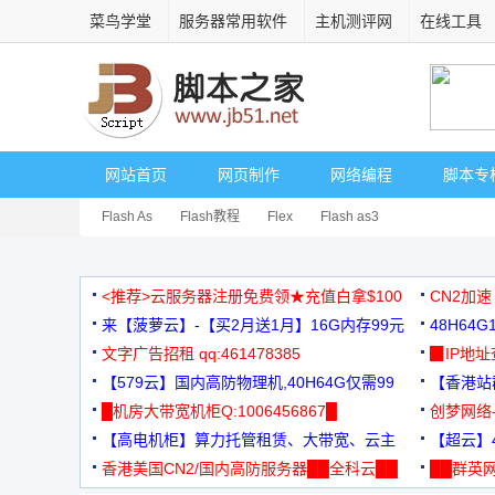
菜鸟学堂
服务器常用软件
主机测评网
在线工具
网站首页
网页制作
网络编程
脚本专
Flash As
Flash教程
Flex
Flash as3
<推荐>云服务器注册免费领★充值白拿$100
CN2加速
来【菠萝云】-【买2月送1月】16G内存99元
48H64
文字广告招租 qq:461478385
3000+
▉IP地
【579云】国内高防物理机,40H64G仅需99
【香港站群
元
█机房大带宽机柜Q:1006456867█
创梦网络
【高电机柜】算力托管租赁、大带宽、云主
88元/月
【超云】4
机
香港美国CN2/国内高防服务器██全科云██
██群英网