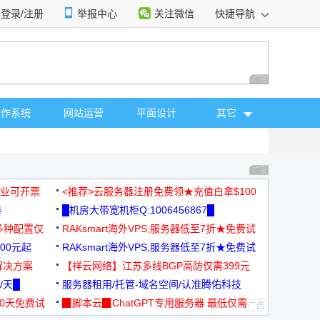
登录/注册
举报中心
关注微信
快捷导航
性选择
广告 商业广告，理
操作系统
网站运营
平面设计
其它
广告 商业广告，理
，企业可开票
<推荐>云服务器注册免费领★充值白拿$100
器
█机房大带宽机柜Q:1006456867█
多种配置仅
RAKsmart海外VPS,服务器低至7折★免费试
00元起
用★
RAKsmart海外VPS,服务器低至7折★免费试
解决方案
用★
【祥云网络】江苏多线BGP高防仅需399元
/天█
服务器租用/托管-域名空间/认准腾佑科技
30天免费试
▉脚本云▉ChatGPT专用服务器 最低仅需