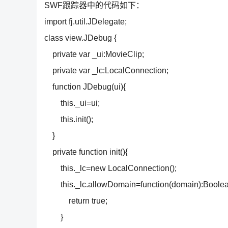
SWF跟踪器中的代码如下：
import fj.util.JDelegate;
class view.JDebug {
private var _ui:MovieClip;
private var _lc:LocalConnection;
function JDebug(ui){
this._ui=ui;
this.init();
}
private function init(){
this._lc=new LocalConnection();
this._lc.allowDomain=function(domain):Boolea
return true;
}