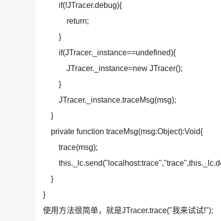
if(!JTracer.debug){
return;
}
if(JTracer._instance==undefined){
JTracer._instance=new JTracer();
}
JTracer._instance.traceMsg(msg);
}
private function traceMsg(msg:Object):Void{
trace(msg);
this._lc.send("localhost:trace","trace",this._lc.
}
}
使用方法很简单，就是JTracer.trace("我来试试!");