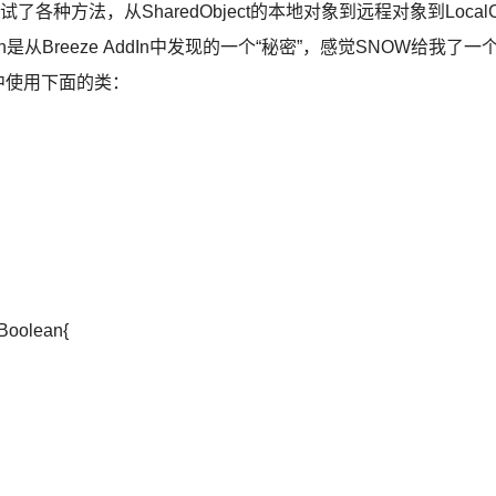
种方法，从SharedObject的本地对象到远程对象到Local
tion是从Breeze AddIn中发现的一个“秘密”，感觉SNOW给我了一
中使用下面的类：
Boolean{