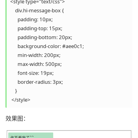
<style type="text/css">

    div.hi-message-box {

      padding: 10px;

      padding-top: 15px;

      padding-bottom: 20px;

      background-color: #aee0c1;     

      min-width: 200px;

      max-width: 500px;

      font-size: 19px;

      border-radius: 3px;

    }

 </style>
效果图：