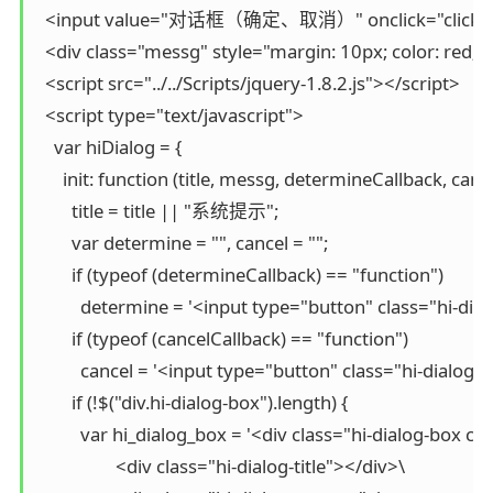
  <input value="对话框（确定、取消）" onclick="click2();"
  <div class="messg" style="margin: 10px; color: red; f
  <script src="../../Scripts/jquery-1.8.2.js"></script>

  <script type="text/javascript">

    var hiDialog = {

      init: function (title, messg, determineCallback, cance
        title = title || "系统提示";

        var determine = "", cancel = "";

        if (typeof (determineCallback) == "function")

          determine = '<input type="button" class="hi-d
        if (typeof (cancelCallback) == "function")

          cancel = '<input type="button" class="hi-dialog
        if (!$("div.hi-dialog-box").length) {

          var hi_dialog_box = '<div class="hi-dialog-box clea
                  <div class="hi-dialog-title"></div>\
