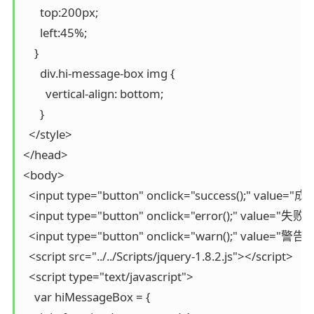
      top:200px;

      left:45%;

    }

      div.hi-message-box img {

        vertical-align: bottom;

      }

  </style>

</head>

<body>

  <input type="button" onclick="success();" value="
  <input type="button" onclick="error();" value="失败消
  <input type="button" onclick="warn();" value="警告消
  <script src="../../Scripts/jquery-1.8.2.js"></script>

  <script type="text/javascript">

    var hiMessageBox = {
