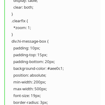
      display: table;

      clear: both;

    }

    .clearfix {

      *zoom: 1;

    }

    div.hi-message-box {

      padding: 10px;

      padding-top: 15px;

      padding-bottom: 20px;

      background-color: #aee0c1;

      position: absolute;

      min-width: 200px;

      max-width: 500px;

      font-size: 19px;

      border-radius: 3px;
