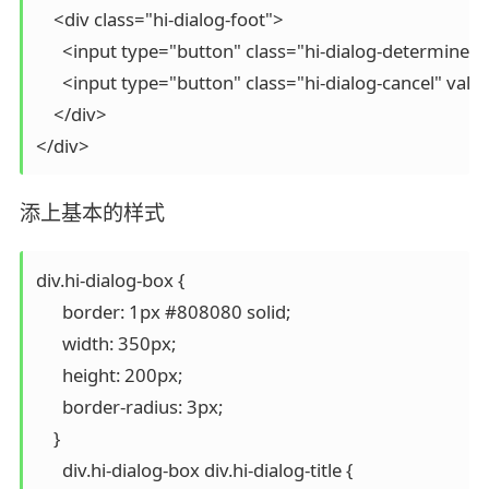
    <div class="hi-dialog-foot">

      <input type="button" class="hi-dialog-determine"
      <input type="button" class="hi-dialog-cancel" val
    </div>

</div>
添上基本的样式
div.hi-dialog-box {

      border: 1px #808080 solid;

      width: 350px;

      height: 200px;          

      border-radius: 3px;

    }

      div.hi-dialog-box div.hi-dialog-title {
