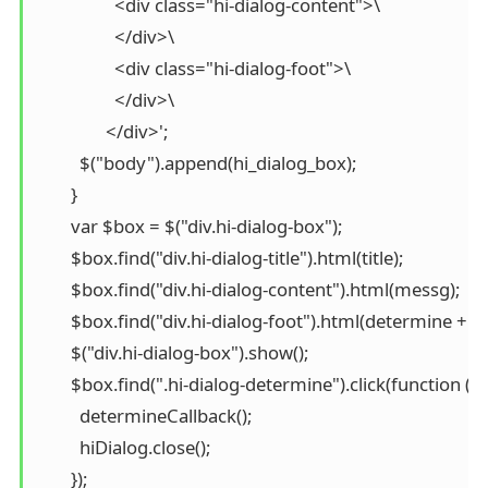
                  <div class="hi-dialog-content">\

                  </div>\

                  <div class="hi-dialog-foot">\

                  </div>\

                </div>';

          $("body").append(hi_dialog_box);

        }

        var $box = $("div.hi-dialog-box");

        $box.find("div.hi-dialog-title").html(title);

        $box.find("div.hi-dialog-content").html(messg);

        $box.find("div.hi-dialog-foot").html(determine + ca
        $("div.hi-dialog-box").show();

        $box.find(".hi-dialog-determine").click(function () {

          determineCallback();

          hiDialog.close();

        });
