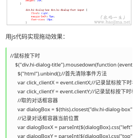
用js代码实现拖动效果：
//鼠标按下时

    $("div.hi-dialog-title").mousedown(function (event) {

      $("html").unbind();//首先清除事件方法

      var click_clientX = event.clientX;//记录鼠
      var click_clientY = event.clientY;//记录鼠
      //取的对话框容器

      var dialogBox = $(this).closest("div.hi-dialog-box");

      //记录对话框容器当前位置

      var dialogBoxX = parseInt($(dialogBox).css("left"));

      var dialogBoxY = parseInt($(dialogBox).css("top"));
