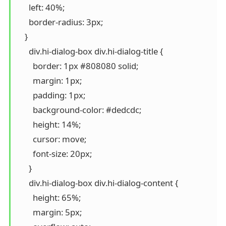
      left: 40%;

      border-radius: 3px;

    }

      div.hi-dialog-box div.hi-dialog-title {

        border: 1px #808080 solid;

        margin: 1px;

        padding: 1px;

        background-color: #dedcdc;

        height: 14%;

        cursor: move;

        font-size: 20px;

      }

      div.hi-dialog-box div.hi-dialog-content {

        height: 65%;

        margin: 5px;
