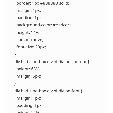
        border: 1px #808080 solid;

        margin: 1px;

        padding: 1px;

        background-color: #dedcdc;

        height: 14%;

        cursor: move;

        font-size: 20px;

      }

      div.hi-dialog-box div.hi-dialog-content {

        height: 65%;

        margin: 5px;      

      }

      div.hi-dialog-box div.hi-dialog-foot {

        margin: 1px;

        padding: 1px;

        height: 14%;
