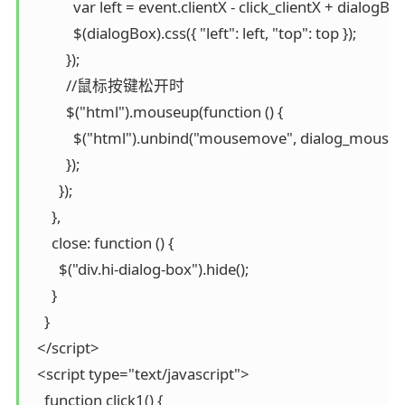
            var left = event.clientX - click_clientX + dialogBox
            $(dialogBox).css({ "left": left, "top": top });

          });

          //鼠标按键松开时

          $("html").mouseup(function () {

            $("html").unbind("mousemove", dialog_mousem
          });

        });

      },

      close: function () {

        $("div.hi-dialog-box").hide();

      }

    }

  </script>

  <script type="text/javascript">

    function click1() {
