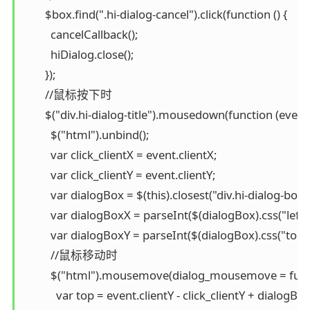
        $box.find(".hi-dialog-cancel").click(function () {

          cancelCallback();

          hiDialog.close();

        });

        //鼠标按下时

        $("div.hi-dialog-title").mousedown(function (event) 
          $("html").unbind();

          var click_clientX = event.clientX;

          var click_clientY = event.clientY;

          var dialogBox = $(this).closest("div.hi-dialog-box")
          var dialogBoxX = parseInt($(dialogBox).css("left"))
          var dialogBoxY = parseInt($(dialogBox).css("top"))
          //鼠标移动时

          $("html").mousemove(dialog_mousemove = funct
            var top = event.clientY - click_clientY + dialogBox