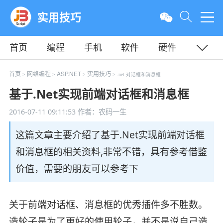
实用技巧
首页
编程
手机
软件
硬件
教程
平面
服务器
首页
网络编程
ASP.NET
实用技巧
>
>
>
> .net 对话框和消息框
基于.Net实现前端对话框和消息框
2016-07-11 09:11:53
作者：农码一生
这篇文章主要介绍了基于.Net实现前端对话框
和消息框的相关资料,非常不错，具有参考借鉴
价值，需要的朋友可以参考下
关于前端对话框、消息框的优秀插件多不胜数。
造轮子是为了更好的使用轮子，并不是说自己造