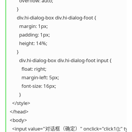
        overflow: auto;

      }

      div.hi-dialog-box div.hi-dialog-foot {

        margin: 1px;

        padding: 1px;

        height: 14%;

      }

        div.hi-dialog-box div.hi-dialog-foot input {

          float: right;

          margin-left: 5px;

          font-size: 16px;

        }

  </style>

</head>

<body>

  <input value="对话框（确定）" onclick="click1();" type