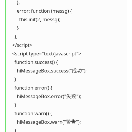
      },

      error: function (messg) {

        this.init(2, messg);

      }

    };   

  </script>

  <script type="text/javascript">

    function success() {

      hiMessageBox.success("成功");

    }

    function error() {

      hiMessageBox.error("失败");

    }

    function warn() {

      hiMessageBox.warn("警告");

    }
