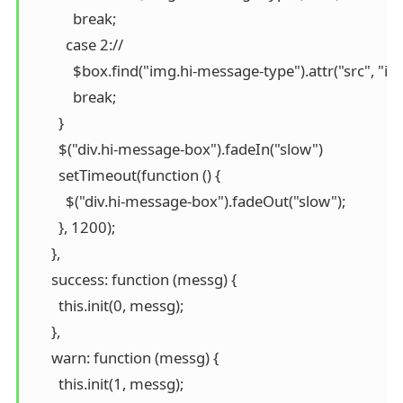
            break;

          case 2://

            $box.find("img.hi-message-type").attr("src", "
            break;

        }

        $("div.hi-message-box").fadeIn("slow")

        setTimeout(function () {

          $("div.hi-message-box").fadeOut("slow");

        }, 1200);

      },

      success: function (messg) {

        this.init(0, messg); 

      },

      warn: function (messg) {

        this.init(1, messg);
