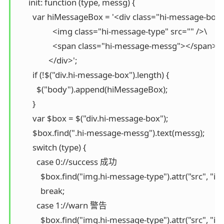
      init: function (type, messg) {

        var hiMessageBox = '<div class="hi-message-box"
                  <img class="hi-message-type" src="" />\

                  <span class="hi-message-messg"></span>\

                </div>';

        if (!$("div.hi-message-box").length) {

          $("body").append(hiMessageBox);

        }

        var $box = $("div.hi-message-box");

        $box.find(".hi-message-messg").text(messg);

        switch (type) {

          case 0://success 成功

            $box.find("img.hi-message-type").attr("src", "
            break;

          case 1://warn 警告

            $box.find("img.hi-message-type").attr("src", 