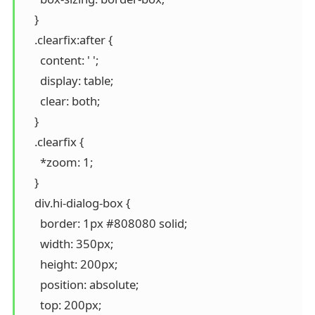
    }

    .clearfix:after {

      content: ' ';

      display: table;

      clear: both;

    }

    .clearfix {

      *zoom: 1;

    }

    div.hi-dialog-box {

      border: 1px #808080 solid;

      width: 350px;

      height: 200px;

      position: absolute;

      top: 200px;
