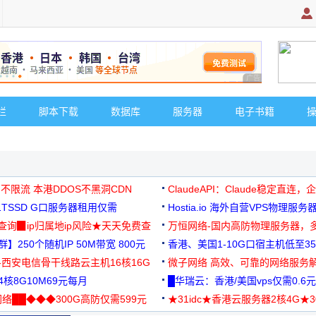
广告 商业广告，理
栏
脚本下载
数据库
服务器
电子书籍
 不限流 本港DDOS不黑洞CDN
ClaudeAPI：Claude稳定直连
G1TSSD G口服务器租用仅需
Hostia.io 海外自营VPS物理服务
可免费测试
址查询▉ip归属地ip风险★天天免费查
万恒网络-国内高防物理服务器，
】250个随机IP 50M带宽 800元
99元/月起
香港、美国1-10G口宿主机低至35
-西安电信骨干线路云主机16核16G
微子网络 高效、可靠的网络服务
核8G10M69元每月
█华瑞云：香港/美国vps仅需0.6元
络██◆◆◆300G高防仅需599元
★31idc★香港云服务器2核4G★