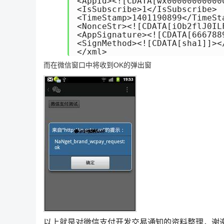
<AppId><![CDATA[wx000000000000
<IsSubscribe>1</IsSubscribe>

<TimeStamp>1401190899</TimeSta
<NonceStr><![CDATA[iOb2flJ0ILF
<AppSignature><![CDATA[666788
<SignMethod><![CDATA[sha1]]></
</xml>
而在微信窗口中将收到OK的弹出窗
以上就是对微信支付开发交易通知的资料整理，谢