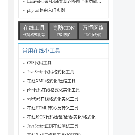
Laravel框架+Blob实现的多图上传功能示例
ce.php);
php url路由入门实例
在线工具
高防CDN
万恒网络
代码格式化等
T级 防护
IDC服务商
常用在线小工具
CSS代码工具
Ks0pTXXfgh8WnH15mIhG6j65ggbzzYguh1mutG3B5oHsK

JavaScript代码格式化工具
在线XML格式化/压缩工具
php代码在线格式化美化工具
sql代码在线格式化美化工具
在线HTML转义/反转义工具
在线JSON代码检验/检验/美化/格式化
JavaScript正则在线测试工具