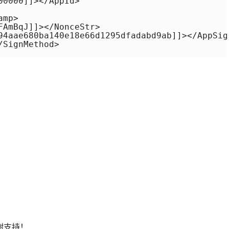
0000]]></AppId>

mp>

AmBqJ]]></NonceStr>

94aae680ba140e18e66d1295dfadabd9ab]]></AppSign
SignMethod>

谢支持！