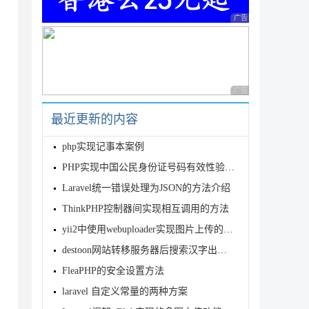
广告 商业广告，理性
广告 商业广告，理性
最近更新的内容
ze)){unlink($log_filename);}

LE_APPEND);

php实现记事本案例
PHP实现中国公民身份证号码有效性验证示例代码
Laravel统一错误处理为JSON的方法介绍
ThinkPHP控制器间实现相互调用的方法
yii2中使用webuploader实现图片上传的实战项目
destoon网站转移服务器后搜索汉字出现乱码的解决方法
FleaPHP的安全设置方法
laravel 自定义常量的两种方案