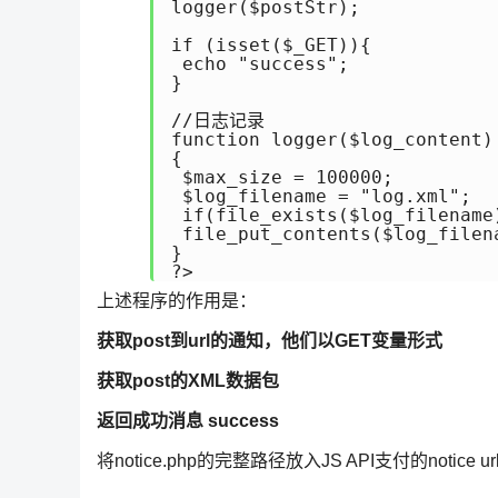
logger($postStr);

if (isset($_GET)){

 echo "success";

}

//日志记录

function logger($log_content)

{

 $max_size = 100000;

 $log_filename = "log.xml";

 if(file_exists($log_filename
 file_put_contents($log_filen
}

?>
上述程序的作用是：
获取post到url的通知，他们以GET变量形式
获取post的XML数据包
返回成功消息 success
将notice.php的完整路径放入JS API支付的notice u