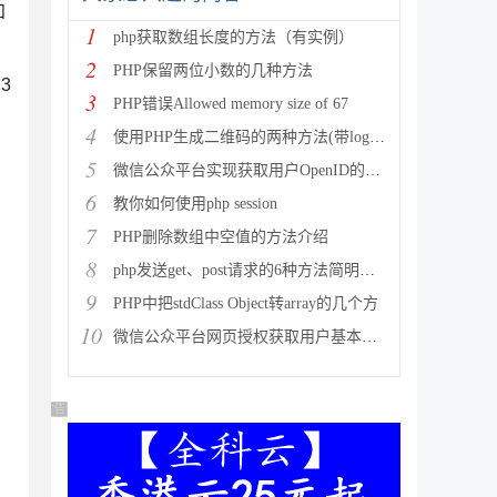
知
1
php获取数组长度的方法（有实例）
2
PHP保留两位小数的几种方法
3
3
PHP错误Allowed memory size of 67
4
使用PHP生成二维码的两种方法(带logo图像)
5
微信公众平台实现获取用户OpenID的方法
6
教你如何使用php session
7
PHP删除数组中空值的方法介绍
8
php发送get、post请求的6种方法简明总结
9
PHP中把stdClass Object转array的几个方
10
微信公众平台网页授权获取用户基本信息中授权回调域名设置的变动
广告 商业广告，理性选择