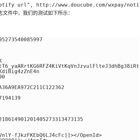
otify_url", http://www.doucube.com/wxpay/noti
日志文件中，我们的测试如下所示：
5273540085997



tT6_yaARrtKG6RFZ4KiVtKqVnJzvulFlteJ3dhBg38iRt
diBig4zZnE4n

0

A36A9EA972C211C122362

194139

218614901201405273313473135

VnlY-fJkzFKEbQ6LJ4cFc]]></OpenId>
