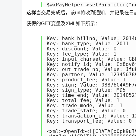
$wxPayHelper->setParameter("n
这样当交易完成后，该url将收到通知，并记录在
获得的GET变量及XML如下所示：
Key: bank_billno; Value: 20140
Key: bank_type; Value: 2011

Key: discount; Value: 0

Key: fee_type; Value: 1

Key: input_charset; Value: GBK
Key: notify_id; Value: Gx8ov6
Key: out_trade_no; Value: JfuK
Key: partner; Value: 123456789
Key: product_fee; Value: 1

Key: sign; Value: 08876C4A9F7
Key: sign_type; Value: MD5

Key: time_end; Value: 20140527
Key: total_fee; Value: 1

Key: trade_mode; Value: 1

Key: trade_state; Value: 0

Key: transaction_id; Value: 1
Key: transport_fee; Value: 0

<xml><OpenId><![CDATA[o0pk9uI