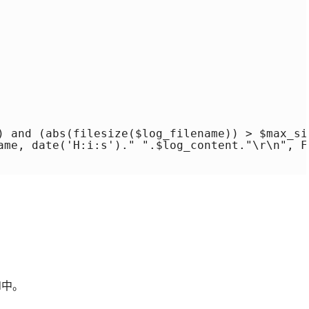
) and (abs(filesize($log_filename)) > $max_si
ame, date('H:i:s')." ".$log_content."\r\n", FI
rl中。