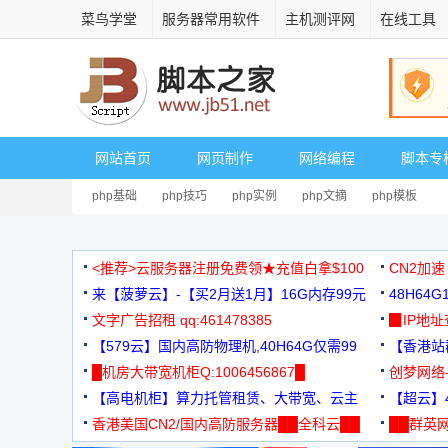
菜鸟学堂
服务器常用软件
主机测评网
在线工具
网站首页
网页制作
网络编程
脚本专
php基础
php技巧
php实例
php文摘
php模板
<推荐>云服务器注册免费领★充值白拿$100
CN2加速
来【菠萝云】-【买2月送1月】16G内存99元
48H64
文字广告招租 qq:461478385
3000+
▉IP地
【579云】国内高防物理机,40H64G仅需99
【香港站群
元
█机房大带宽机柜Q:1006456867█
创梦网络
【高电机柜】算力托管租赁、大带宽、云主
88元/月
【超云】4
机
香港美国CN2/国内高防服务器██全科云██
██群英网