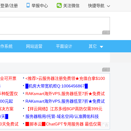
登录/注册
举报中心
关注微信
快捷导航
性选择
广告 商业广告，理
操作系统
网站运营
平面设计
其它
广告 商业广告，理
，企业可开票
<推荐>云服务器注册免费领★充值白拿$100
器
█机房大带宽机柜Q:1006456867█
多种配置仅
RAKsmart海外VPS,服务器低至7折★免费试
00元起
用★
RAKsmart海外VPS,服务器低至7折★免费试
解决方案
用★
【祥云网络】江苏多线BGP高防仅需399元
/天█
服务器租用/托管-域名空间/认准腾佑科技
30天免费试
▉脚本云▉ChatGPT专用服务器 最低仅需