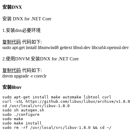
安装DNX
安装 DNX for .NET Core
1.安装dnx必要环境
复制代码
代码如下:
sudo apt-get install libunwind8 gettext libssl-dev libcurl4-openssl-dev
2.使用DNVM 安装DNX for .NET Core
复制代码
代码如下:
dnvm upgrade -r coreclr
安装libuv
sudo apt-get install make automake libtool curl

curl -sSL https://github.com/libuv/libuv/archive/v1.8.0
cd /usr/local/src/libuv-1.8.0

sudo sh autogen.sh

sudo ./configure

sudo make

sudo make install

sudo rm -rf /usr/local/src/libuv-1.8.0 && cd ~/
