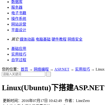
数据库
服务器
电子书籍
操作系统
网站运营
平面设计
其它
媒体动画
电脑基础
硬件教程
网络安全
基础应用
实用技巧
自学过程
您的位置：
首页
→
网络编程
→
ASP.NET
→
实用技巧
→ Linu
Linux(Ubuntu)下搭建ASP.NE
更新时间：2016年07月17日 10:42:49 作者：LineZero