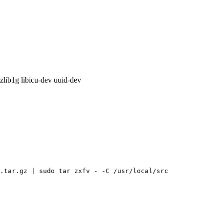
 zlib1g libicu-dev uuid-dev
.tar.gz | sudo tar zxfv - -C /usr/local/src
