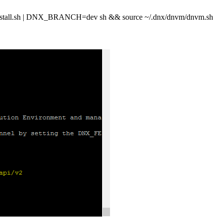
vminstall.sh | DNX_BRANCH=dev sh && source ~/.dnx/dnvm/dnvm.sh