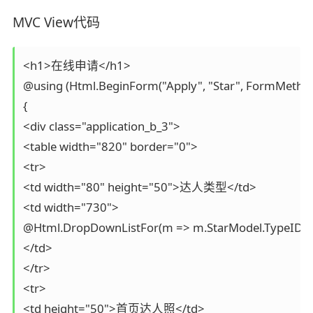
MVC View代码
<h1>在线申请</h1>

@using (Html.BeginForm("Apply", "Star", FormMethod
{

<div class="application_b_3">

<table width="820" border="0">

<tr>

<td width="80" height="50">达人类型</td>

<td width="730">

@Html.DropDownListFor(m => m.StarModel.TypeID, Model
</td>

</tr>

<tr>

<td height="50">首页达人照</td>
