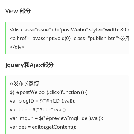
View 部分
<div class="issue" id="postWeibo" style="width: 80px"
<a href="javascript:void(0)" class="publish-btn">发布<
</div> 
Jquery和Ajax部分
//发布长微博

$("#postWeibo").click(function () {

var blogID = $("#hfID").val();

var title = $("#title").val();

var imgurl = $("#previewImgHide").val();

var des = editor.getContent();
