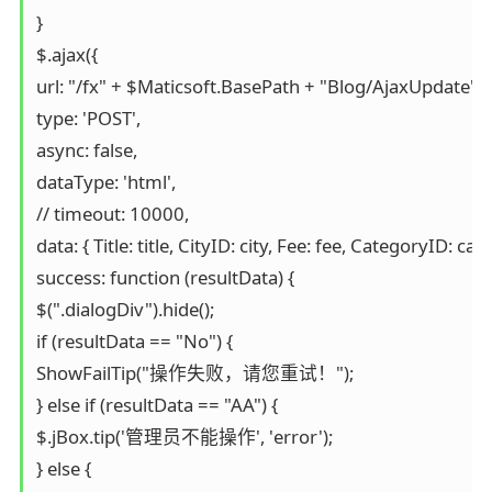
}

$.ajax({

url: "/fx" + $Maticsoft.BasePath + "Blog/AjaxUpdate",

type: 'POST',

async: false,

dataType: 'html',

// timeout: 10000,

data: { Title: title, CityID: city, Fee: fee, CategoryID: 
success: function (resultData) {

$(".dialogDiv").hide();

if (resultData == "No") {

ShowFailTip("操作失败，请您重试！");

} else if (resultData == "AA") {

$.jBox.tip('管理员不能操作', 'error');

} else {
