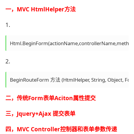
一，MVC HtmlHelper方法
1.
Html.BeginForm(actionName,controllerName,method,
2.
BeginRouteForm 方法 (HtmlHelper, String, Object, Fo
二，传统Form表单Aciton属性提交
三，Jquery+Ajax 提交表单
四，MVC Controller控制器和表单参数传递