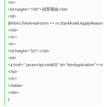
<tr>

<td height="100">自荐理由</td>

<td>

@Html.TextAreaFor(m => m.StarModel.ApplyReason, new
</td>

</tr>

<tr>

<td height="50"></td>

<td>

<a href=" javascript:void(0)" id="btnApplication"><i
</td>

</tr>

</table>

</div>

}