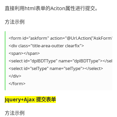
直接利用html表单的Aciton属性进行提交。
方法示例
<form id="askform" action="@Url.Action("AskForm")"
<div class="title-area-outter clearfix">

<span></span>

<select id="dplBDTType" name="dplBDTType"></select
<select id="selType" name="selType"></select> 

</div>

</form> 
Jquery+Ajax 提交表单
方法示例