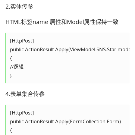
2.实体传参
HTML标签name 属性和Model属性保持一致
[HttpPost]

public ActionResult Apply(ViewModel.SNS.Star model)

{

//逻辑

}
4.表单集合传参
[HttpPost]

public ActionResult Apply(FormCollection Form)

{
