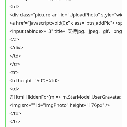
<td>

<div class="picture_an" id="UploadPhoto" style="widt
<a href="javascript:void(0);" class="btn_addPic
<input tabindex="3" title="支持jpg、jpeg、gif、png格式，
</a>

</div>

</td>

</tr>

<tr>

<td height="50"></td>

<td>

@Html.HiddenFor(m => m.StarModel.UserGravatar, new 
<img src="" id="imgPhoto" height="176px" />

</td>

</tr>
