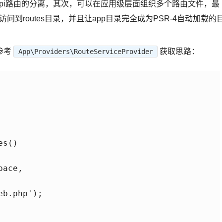
api路由的分离，其次，可以在应用级层面组织多个路由文件，最
访问到routes目录，并且让app目录完全成为PSR-4自动加载的
参考
获取思路：
App\Providers\RouteServiceProvider
s()

ace, 

b.php');
