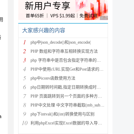
广告 商业广告，理性
用
大家感兴趣的内容
所
1
php中json_decode()和json_encode(
2
PHP 数组和字符串互相转换实现方法
3
php 字符串中是否包含指定字符串的多种方法
4
PHP中使用cURL实现Get和Post请求的方法
5
php中iconv函数使用方法
6
php日期转时间戳,指定日期转换成时间戳
7
PHP 页面跳转到另一个页面的多种方法方法总结
8
PHP中文处理 中文字符串截取(mb_substr)和获取中
9
php下intval()和(int)转换使用与区别
h
10
利用phpExcel实现Excel数据的导入导出(全步骤详细