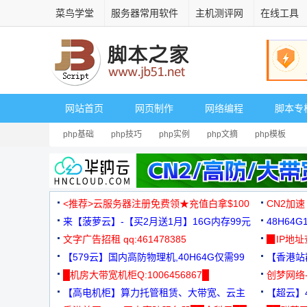
菜鸟学堂
服务器常用软件
主机测评网
在线工具
网站首页
网页制作
网络编程
脚本专
php基础
php技巧
php实例
php文摘
php模板
<推荐>云服务器注册免费领★充值白拿$100
CN2加速
来【菠萝云】-【买2月送1月】16G内存99元
48H64
文字广告招租 qq:461478385
3000+
▉IP地
【579云】国内高防物理机,40H64G仅需99
【香港站群
元
█机房大带宽机柜Q:1006456867█
创梦网络
【高电机柜】算力托管租赁、大带宽、云主
88元/月
【超云】4