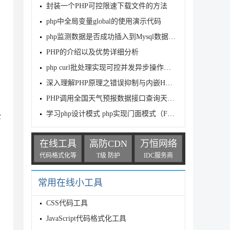
封装一个PHP可控限速下载文件的方法
php中全局变量global的使用演示代码
php监测数据是否成功插入到Mysql数据库的方法
PHP的介绍以及优势详细分析
php curl批处理实现可控并发异步操作示例
深入理解PHP原理之错误抑制与内嵌HTML分析
PHP调用全国天气预报数据接口查询天气示例
学习php设计模式 php实现门面模式（Facade）
全
在线工具
高防CDN
万恒网络
代码格式化等
T级 防护
IDC服务商
常用在线小工具
CSS代码工具
JavaScript代码格式化工具