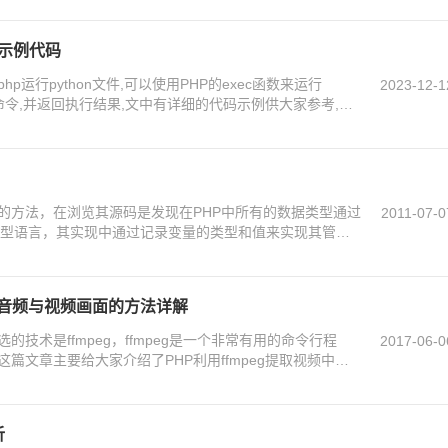
的示例代码
运行python文件,可以使用PHP的exec函数来运行
2023-12-1
用系统命令,并返回执行结果,文中有详细的代码示例供大家参考,需
现的方法，在浏览其源码是发现在PHP中所有的数据类型通过
2011-07-0
是弱类型语言，其实现中通过记录变量的类型和值来实现其管
频中音频与视频画面的方法详解
技术是ffmpeg，ffmpeg是一个非常有用的命令行程
2017-06-0
篇文章主要给大家介绍了PHP利用ffmpeg提取视频中音
的朋友可以参考下。
析