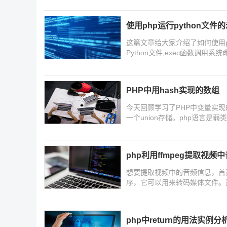
使用php运行python文件
这篇文章给大家介绍了如何使用php
Python文件,exec函数调
要的朋友可以参考下
PHP中用hash实现的数组
今天回顾学习了PHP中变量实
一个union存储。php语言
理。
php利用ffmpeg提取视
想要提取视频中的音频信息，首选的
序，它可以用来转码媒体文件。这
频与视频画面的相关资料，需要
php中return的用法实例分