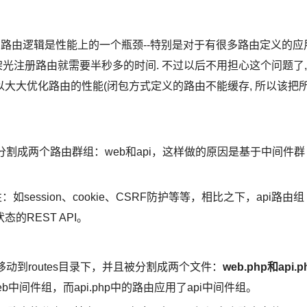
版本中, 路由逻辑是性能上的一个瓶颈--特别是对于有很多路由定义的应
, 框架光注册路由就需要半秒多的时间. 不过以后不用担心这个问题了,
hing), 可以大大优化路由的性能(闭包方式定义的路由不能缓存, 所以该把
以看到路由被分割成两个路由群组：web和api，这样做的原因是基于中间件群
session、cookie、CSRF防护等等，相比之下，api路由组
态的REST API。
移动到routes目录下，并且被分割成两个文件：
web.php和api.p
b中间件组，而api.php中的路由应用了api中间件组。