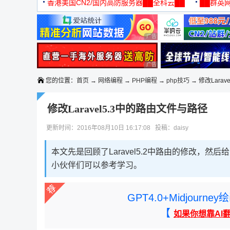
机
香港美国CN2/国内高防服务器██全科云██
██群英网
◆◆◆
广告 商业广告，理性选择
广告 商业广告，理性选择
您的位置：
首页
→
网络编程
→
PHP编程
→
php技巧
→ 修改Larav
修改Laravel5.3中的路由文件与路径
更新时间：2016年08月10日 16:17:08 投稿：daisy
本文先是回顾了Laravel5.2中路由的修改，然后
小伙伴们可以参考学习。
GPT4.0+Midjou
【
如果你想靠AI