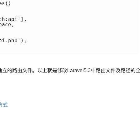
s()

h:api'],

ace,

i.php');

的路由文件。以上就是修改Laravel5.3中路由文件及路径的
。
的方式