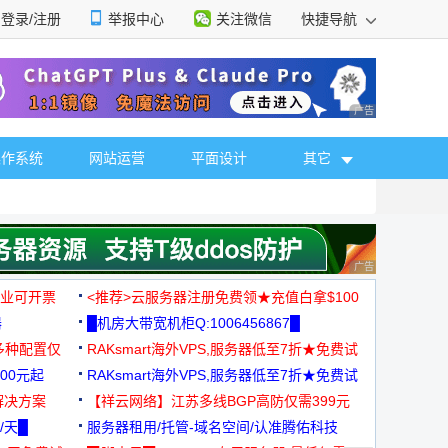
登录/注册
举报中心
关注微信
快捷导航
性选择
广告 商业广告，理
操作系统
网站运营
平面设计
其它
广告 商业广告，理
，企业可开票
<推荐>云服务器注册免费领★充值白拿$100
器
█机房大带宽机柜Q:1006456867█
多种配置仅
RAKsmart海外VPS,服务器低至7折★免费试
00元起
用★
RAKsmart海外VPS,服务器低至7折★免费试
解决方案
用★
【祥云网络】江苏多线BGP高防仅需399元
/天█
服务器租用/托管-域名空间/认准腾佑科技