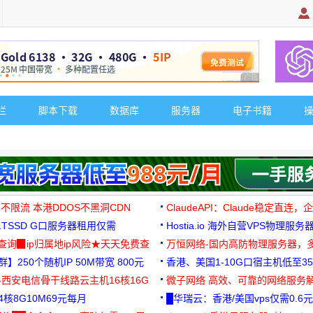
广告 商业广告，理
栏
脚本下载
数据库
服务器
电子书籍
 不限流 本港DDOS不黑洞CDN
ClaudeAPI：Claude稳定直连
G1TSSD G口服务器租用仅需
Hostia.io 海外自营VPS物理服务
可免费测试
址查询▉ip归属地ip风险★天天免费查
万恒网络-国内高防物理服务器，
】250个随机IP 50M带宽 800元
99元/月起
香港、美国1-10G口宿主机低至35
-西安电信骨干线路云主机16核16G
微子网络 高效、可靠的网络服务
核8G10M69元每月
█华瑞云：香港/美国vps仅需0.6元