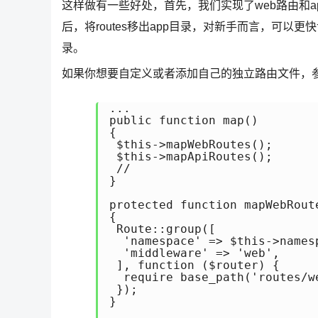
这样做有一些好处，首先，我们实现了web路由和
后，将routes移出app目录，对新手而言，可以更快
录。
如果你想要自定义或者添加自己的独立路由文件，
...

public function map()

{

 $this->mapWebRoutes();

 $this->mapApiRoutes();

 //

}

protected function mapWebRoute
{

 Route::group([

  'namespace' => $this->namesp
  'middleware' => 'web',

 ], function ($router) {

  require base_path('routes/we
 });

}
