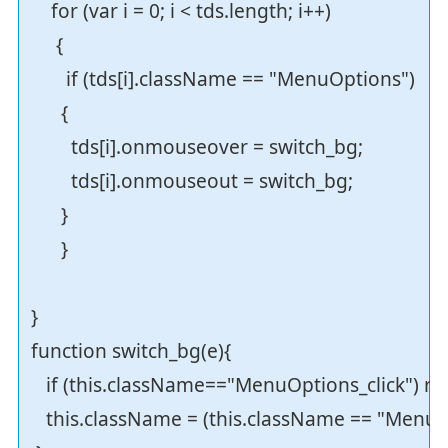
for (var i = 0; i < tds.length; i++)
{
if (tds[i].className == "MenuOptions")
{
tds[i].onmouseover = switch_bg;
tds[i].onmouseout = switch_bg;
}
}
}
function switch_bg(e){
if (this.className=="MenuOptions_click") re
this.className = (this.className == "MenuOp