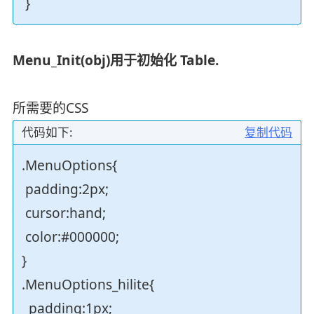
}
Menu_Init(obj)用于初始化 Table.
所需要的CSS
代码如下:
复制代码
.MenuOptions{
padding:2px;
cursor:hand;
color:#000000;
}
.MenuOptions_hilite{
padding:1px;