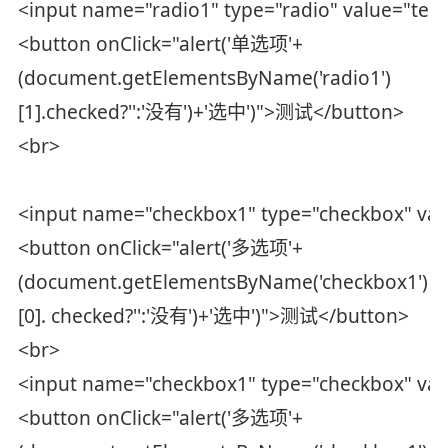
<input name="radio1" type="radio" value="test
<button onClick="alert('单选项'+
(document.getElementsByName('radio1')
[1].checked?'':'没有')+'选中')">测试</button>
<br>
<input name="checkbox1" type="checkbox" val
<button onClick="alert('多选项'+
(document.getElementsByName('checkbox1')
[0]. checked?'':'没有')+'选中')">测试</button>
<br>
<input name="checkbox1" type="checkbox" val
<button onClick="alert('多选项'+