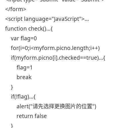
</form>
<script language="JavaScript">...
function check()...{
var flag=0
for(i=0;i<myform.picno.length;i++)
if(myform.picno[i].checked==true)...{
flag=1
break
}
if(!flag)...{
alert("请先选择更换图片的位置")
return false
}