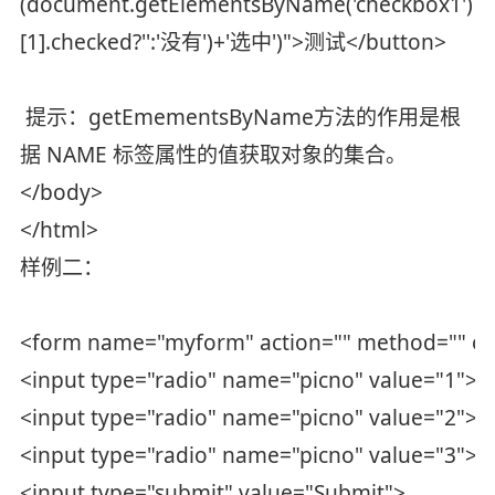
(document.getElementsByName('checkbox1')
[1].checked?'':'没有')+'选中')">测试</button>
提示：getEmementsByName方法的作用是根
据 NAME 标签属性的值获取对象的集合。
</body>
</html>
样例二：
<form name="myform" action="" method="" ons
<input type="radio" name="picno" value="1">
<input type="radio" name="picno" value="2">
<input type="radio" name="picno" value="3">
<input type="submit" value="Submit">