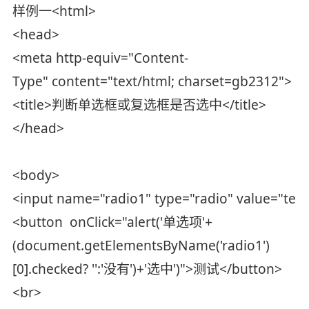
样例一<html>
<head>
<meta http-equiv="Content-
Type" content="text/html; charset=gb2312">
<title>判断单选框或复选框是否选中</title>
</head>
<body>
<input name="radio1" type="radio" value="test
<button onClick="alert('单选项'+
(document.getElementsByName('radio1')
[0].checked? '':'没有')+'选中')">测试</button>
<br>