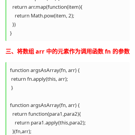
  return arr.map(function(item){

    return Math.pow(item, 2);

  })

}
三、将数组 arr 中的元素作为调用函数 fn 的参数
function argsAsArray(fn, arr) {

 return fn.apply(this, arr);

 }

function argsAsArray(fn, arr) {

  return function(para1,para2){ 

    return para1.apply(this,para2);

  }(fn,arr);
