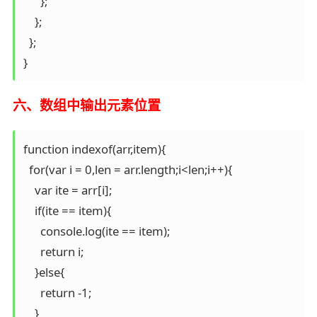
      };

    };

  };

}
六、数组中输出元素位置
function indexof(arr,item){

  for(var i = 0,len = arr.length;i<len;i++){

    var ite = arr[i];

    if(ite == item){

      console.log(ite == item);

      return i;

    }else{

      return -1;

    }
