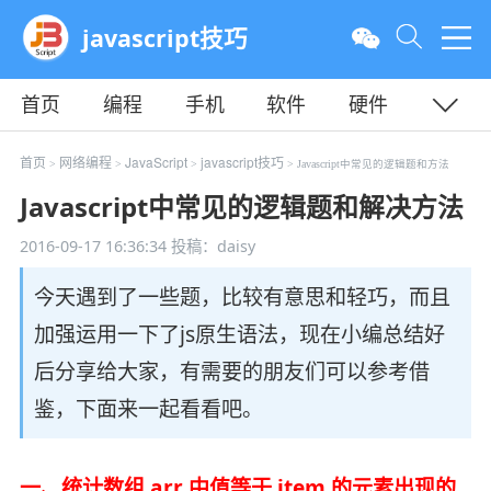
javascript技巧
首页
编程
手机
软件
硬件
教程
平面
服务器
首页
网络编程
JavaScript
javascript技巧
>
>
>
> Javascript中常见的逻辑题和方法
Javascript中常见的逻辑题和解决方法
2016-09-17 16:36:34
投稿：daisy
今天遇到了一些题，比较有意思和轻巧，而且
加强运用一下了js原生语法，现在小编总结好
后分享给大家，有需要的朋友们可以参考借
鉴，下面来一起看看吧。
一、统计数组 arr 中值等于 item 的元素出现的