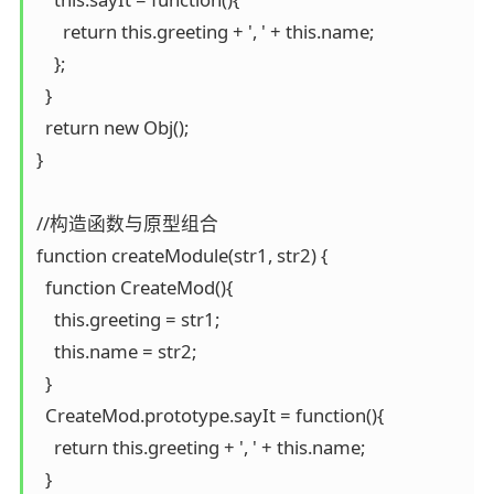
      return this.greeting + ', ' + this.name;

    };

  }

  return new Obj();

}

//构造函数与原型组合

function createModule(str1, str2) {

  function CreateMod(){

    this.greeting = str1;

    this.name = str2;

  }

  CreateMod.prototype.sayIt = function(){

    return this.greeting + ', ' + this.name;

  }
