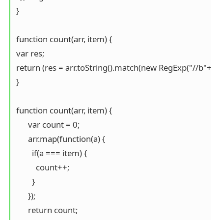
}

function count(arr, item) {

var res;

return (res = arr.toString().match(new RegExp("//b"+ite
}

function count(arr, item) {

      var count = 0;

      arr.map(function(a) {

        if(a === item) {

          count++;

        }

      });

      return count;
