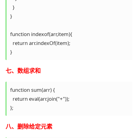
  }

}

function indexof(arr,item){

  return arr.indexOf(item);

}
七、数组求和
function sum(arr) {

  return eval(arr.join("+"));

};
八、删除给定元素