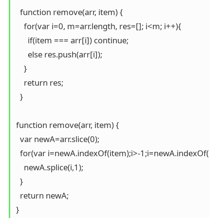
  function remove(arr, item) {

    for(var i=0, m=arr.length, res=[]; i<m; i++){

      if(item === arr[i]) continue;

      else res.push(arr[i]);

    }

    return res;

  }

function remove(arr, item) {

  var newA=arr.slice(0);

  for(var i=newA.indexOf(item);i>-1;i=newA.indexOf(ite
    newA.splice(i,1);

  }

  return newA;

}