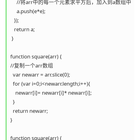
     //将arr中的每一个元素求平方后，加入到a数组中

     a.push(e*e);

   });

   return a;

 }

function square(arr) {

//复制一个arr数组

  var newarr = arr.slice(0);

  for (var i=0;i<newarr.length;i++){

    newarr[i]= newarr[i]* newarr[i];

  }

  return newarr;

}

function square(arr) {
