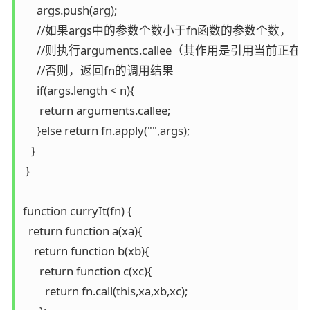
     args.push(arg);

     //如果args中的参数个数小于fn函数的参数个数，

     //则执行arguments.callee（其作用是引
     //否则，返回fn的调用结果

     if(args.length < n){

      return arguments.callee;

     }else return fn.apply("",args);

   }

 }

function curryIt(fn) {

  return function a(xa){

    return function b(xb){

      return function c(xc){

        return fn.call(this,xa,xb,xc);
