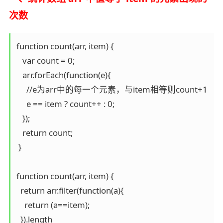
次数
function count(arr, item) {

   var count = 0;

   arr.forEach(function(e){

     //e为arr中的每一个元素，与item相等则count+1

     e == item ? count++ : 0;

   });

   return count;

 }

function count(arr, item) {

  return arr.filter(function(a){

    return (a==item);

  }).length
