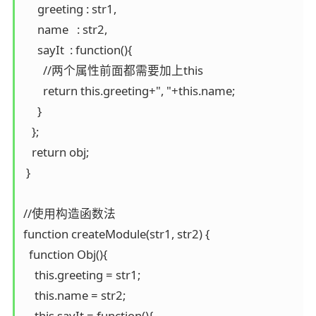
     greeting : str1,

     name   : str2,

     sayIt  : function(){

       //两个属性前面都需要加上this

       return this.greeting+", "+this.name;

     }

   };

   return obj;

 }

//使用构造函数法

function createModule(str1, str2) {

  function Obj(){

    this.greeting = str1;

    this.name = str2;

    this.sayIt = function(){
