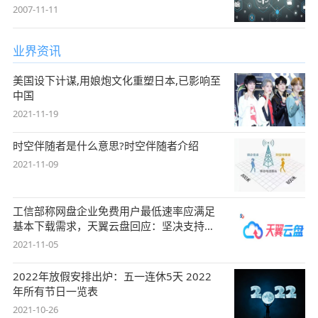
2007-11-11
业界资讯
美国设下计谋,用娘炮文化重塑日本,已影响至
中国
2021-11-19
时空伴随者是什么意思?时空伴随者介绍
2021-11-09
工信部称网盘企业免费用户最低速率应满足
基本下载需求，天翼云盘回应：坚决支持，
始终
2021-11-05
2022年放假安排出炉：五一连休5天 2022
年所有节日一览表
2021-10-26