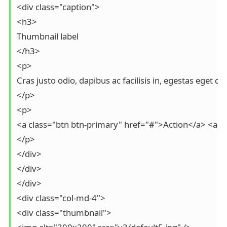
<div class="caption">

<h3>

Thumbnail label

</h3>

<p>

Cras justo odio, dapibus ac facilisis in, egestas eget qu
</p>

<p>

<a class="btn btn-primary" href="#">Action</a> <a cl
</p>

</div>

</div>

</div>

<div class="col-md-4">

<div class="thumbnail">
