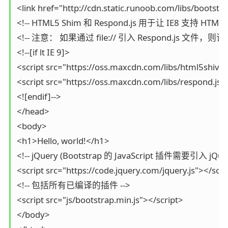
<link href="http://cdn.static.runoob.com/libs/bootstra
<!-- HTML5 Shim 和 Respond.js 用于让 IE8 支持 HT
<!-- 注意： 如果通过 file:// 引入 Respond.js 文件，
<!--[if lt IE 9]>

<script src="https://oss.maxcdn.com/libs/html5shiv/3.
<script src="https://oss.maxcdn.com/libs/respond.js/1
<![endif]-->

</head>

<body>

<h1>Hello, world!</h1>

<!-- jQuery (Bootstrap 的 JavaScript 插件需要引入 jQuery
<script src="https://code.jquery.com/jquery.js"></scrip
<!-- 包括所有已编译的插件 -->

<script src="js/bootstrap.min.js"></script>

</body>
