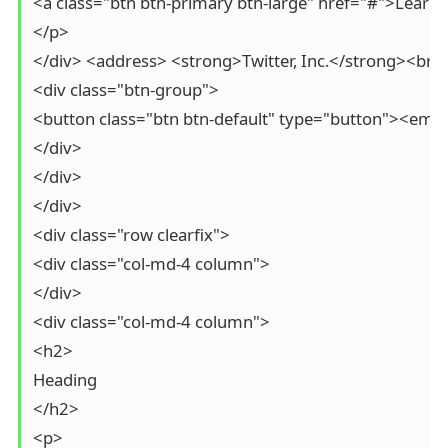
<a class="btn btn-primary btn-large" href="#">Learn 
</p>

</div> <address> <strong>Twitter, Inc.</strong><br 
<div class="btn-group">

<button class="btn btn-default" type="button"><em c
</div>

</div>

</div>

<div class="row clearfix">

<div class="col-md-4 column">

</div>

<div class="col-md-4 column">

<h2>

Heading

</h2>

<p>
