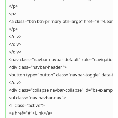
</p>

<p>

<a class="btn btn-primary btn-large" href="#">Learn 
</p>

</div>

</div>

</div>

<nav class="navbar navbar-default" role="navigation">
<div class="navbar-header">

<button type="button" class="navbar-toggle" data-to
</div>

<div class="collapse navbar-collapse" id="bs-example-
<ul class="nav navbar-nav">

<li class="active">

<a href="#">Link</a>
