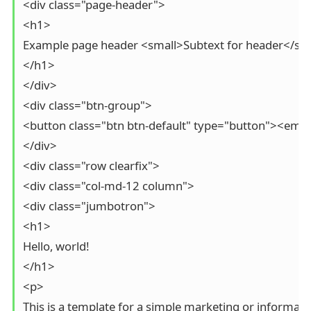
<div class="page-header">

<h1>

Example page header <small>Subtext for header</sma
</h1>

</div>

<div class="btn-group">

<button class="btn btn-default" type="button"><em c
</div>

<div class="row clearfix">

<div class="col-md-12 column">

<div class="jumbotron">

<h1>

Hello, world!

</h1>

<p>

This is a template for a simple marketing or informatio