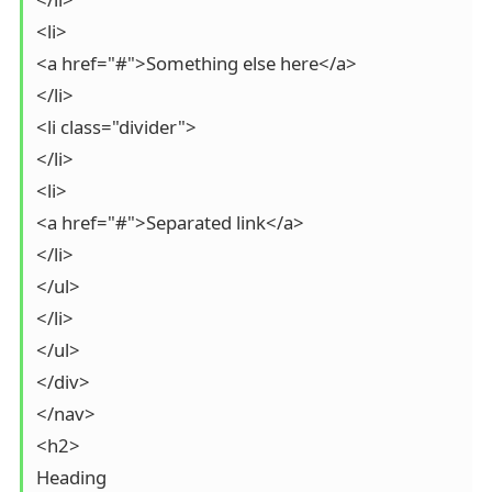
<li>

<a href="#">Something else here</a>

</li>

<li class="divider">

</li>

<li>

<a href="#">Separated link</a>

</li>

</ul>

</li>

</ul>

</div>

</nav>

<h2>

Heading
