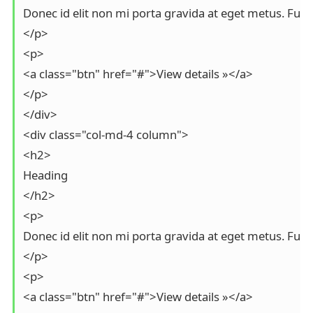
Donec id elit non mi porta gravida at eget metus. Fu
</p>

<p>

<a class="btn" href="#">View details »</a>

</p>

</div>

<div class="col-md-4 column">

<h2>

Heading

</h2>

<p>

Donec id elit non mi porta gravida at eget metus. Fu
</p>

<p>

<a class="btn" href="#">View details »</a>
