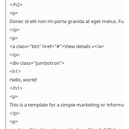
</h2>

<p>

Donec id elit non mi porta gravida at eget metus. Fu
</p>

<p>

<a class="btn" href="#">View details »</a>

</p>

<div class="jumbotron">

<h1>

Hello, world!

</h1>

<p>

This is a template for a simple marketing or informatio
</p>

<p>
