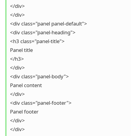
</div>

</div>

<div class="panel panel-default">

<div class="panel-heading">

<h3 class="panel-title">

Panel title

</h3>

</div>

<div class="panel-body">

Panel content

</div>

<div class="panel-footer">

Panel footer

</div>

</div>
