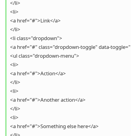
</li>

<li>

<a href="#">Link</a>

</li>

<li class="dropdown">

<a href="#" class="dropdown-toggle" data-toggle="
<ul class="dropdown-menu">

<li>

<a href="#">Action</a>

</li>

<li>

<a href="#">Another action</a>

</li>

<li>

<a href="#">Something else here</a>

</li>
