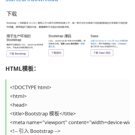
HTML模板：
<!DOCTYPE html>

<html>

<head>

<title>Bootstrap 模板</title>

<meta name="viewport" content="width=device-width, i
<!-- 引入 Bootstrap -->
