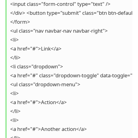
<input class="form-control" type="text" />

</div> <button type="submit" class="btn btn-default
</form>

<ul class="nav navbar-nav navbar-right">

<li>

<a href="#">Link</a>

</li>

<li class="dropdown">

<a href="#" class="dropdown-toggle" data-toggle="
<ul class="dropdown-menu">

<li>

<a href="#">Action</a>

</li>

<li>

<a href="#">Another action</a>

</li>
