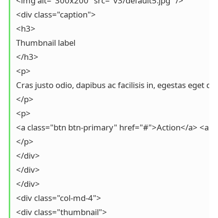
<img alt="300x200" src="v3/default5.jpg" />

<div class="caption">

<h3>

Thumbnail label

</h3>

<p>

Cras justo odio, dapibus ac facilisis in, egestas eget qu
</p>

<p>

<a class="btn btn-primary" href="#">Action</a> <a cl
</p>

</div>

</div>

</div>

<div class="col-md-4">

<div class="thumbnail">
