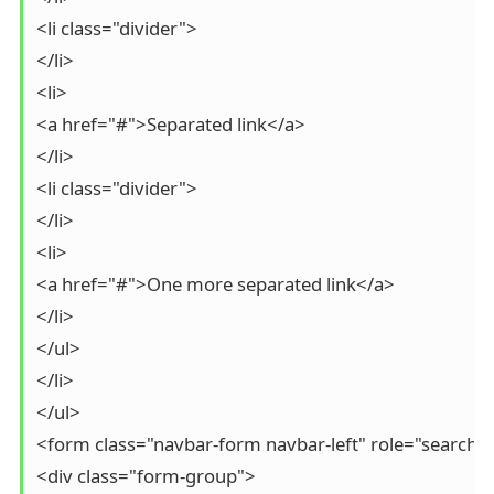
<li class="divider">

</li>

<li>

<a href="#">Separated link</a>

</li>

<li class="divider">

</li>

<li>

<a href="#">One more separated link</a>

</li>

</ul>

</li>

</ul>

<form class="navbar-form navbar-left" role="search">
<div class="form-group">
