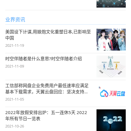
业界资讯
美国设下计谋,用娘炮文化重塑日本,已影响至
中国
2021-11-19
时空伴随者是什么意思?时空伴随者介绍
2021-11-09
工信部称网盘企业免费用户最低速率应满足
基本下载需求，天翼云盘回应：坚决支持，
始终
2021-11-05
2022年放假安排出炉：五一连休5天 2022
年所有节日一览表
2021-10-26