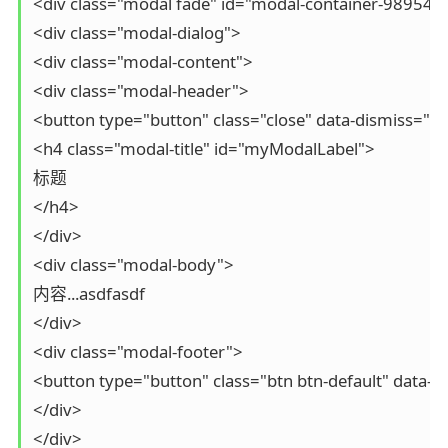
<div class="modal fade" id="modal-container-989545" 
<div class="modal-dialog">

<div class="modal-content">

<div class="modal-header">

<button type="button" class="close" data-dismiss="m
<h4 class="modal-title" id="myModalLabel">

标题

</h4>

</div>

<div class="modal-body">

内容...asdfasdf

</div>

<div class="modal-footer">

<button type="button" class="btn btn-default" dat
</div>

</div>
