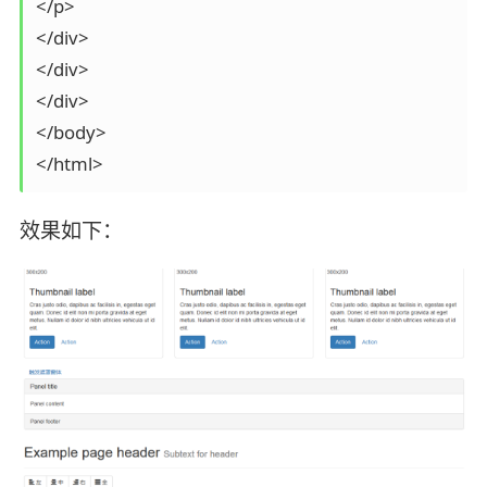
</p>

</div>

</div>

</div>

</body>

</html>
效果如下：