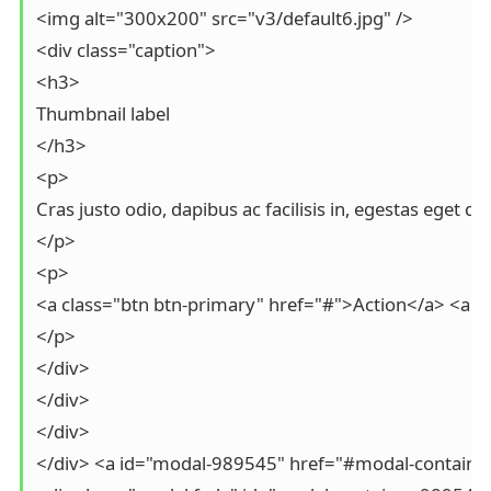
<img alt="300x200" src="v3/default6.jpg" />

<div class="caption">

<h3>

Thumbnail label

</h3>

<p>

Cras justo odio, dapibus ac facilisis in, egestas eget qu
</p>

<p>

<a class="btn btn-primary" href="#">Action</a> <a cl
</p>

</div>

</div>

</div>

</div> <a id="modal-989545" href="#modal-contain