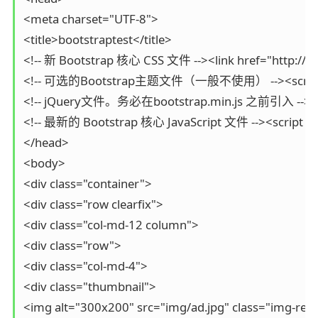
<meta charset="UTF-8">

<title>bootstraptest</title>

<!-- 新 Bootstrap 核心 CSS 文件 --><link href="http://cdn
<!-- 可选的Bootstrap主题文件（一般不使用） --><script src="htt
<!-- jQuery文件。务必在bootstrap.min.js 之前引入 --><script 
<!-- 最新的 Bootstrap 核心 JavaScript 文件 --><script src="
</head>

<body>

<div class="container">

<div class="row clearfix">

<div class="col-md-12 column">

<div class="row">

<div class="col-md-4">

<div class="thumbnail">

<img alt="300x200" src="img/ad.jpg" class="img-respo