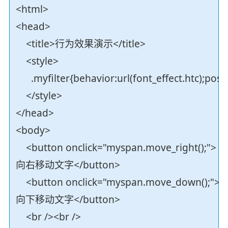
<html>
<head>
<title>行为效果演示</title>
<style>
.myfilter{behavior:url(font_effect.htc);posit
</style>
</head>
<body>
<button onclick="myspan.move_right();">
向右移动文字</button>
<button onclick="myspan.move_down();">
向下移动文字</button>
<br /><br />