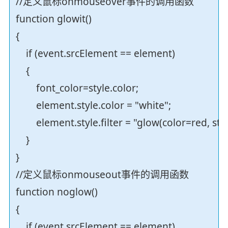
//定义鼠标onmouseover事件的调用函数
function glowit()
{
if (event.srcElement == element)
{
font_color=style.color;
element.style.color = "white";
element.style.filter = "glow(color=red, st
}
}
//定义鼠标onmouseout事件的调用函数
function noglow()
{
if (event.srcElement == element)