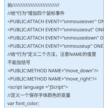
始////////////////////////////
//给“行为”增加四个鼠标事件
<PUBLIC:ATTACH EVENT="onmouseover" ONEV
<PUBLIC:ATTACH EVENT="onmouseout" ONEV
<PUBLIC:ATTACH EVENT="onmousedown" ONE
<PUBLIC:ATTACH EVENT="onmouseup" ONEVE
//给“行为”定义二个方法，注意NAME的值里
不能加括号
<PUBLIC:METHOD NAME="move_down"/>
<PUBLIC:METHOD NAME="move_right"/>
<script language ="JScript">
//定义一个保存字体颜色的变量
var font_color;