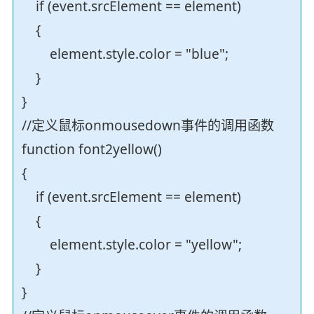
if (event.srcElement == element)
{
element.style.color = "blue";
}
}
//定义鼠标onmousedown事件的调用函数
function font2yellow()
{
if (event.srcElement == element)
{
element.style.color = "yellow";
}
}