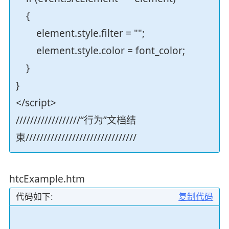
{
element.style.filter = "";
element.style.color = font_color;
}
}
</script>
//////////////////“行为”文档结
束///////////////////////////////
htcExample.htm
代码如下:
复制代码