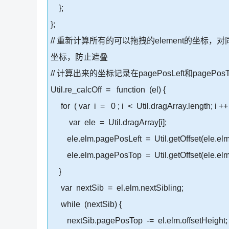
};
};
// 重新计算所有的可以拖拽的element的坐标
坐标，防止遮叠
// 计算出来的坐标记录在pagePosLeft和pageP
Util.re_calcOff = function (el) {
for ( var i = 0 ; i < Util.dragArray.length; i ++ 
var ele = Util.dragArray[i];
ele.elm.pagePosLeft = Util.getOffset(ele.elm,
ele.elm.pagePosTop = Util.getOffset(ele.elm, 
}
var nextSib = el.elm.nextSibling;
while (nextSib) {
nextSib.pagePosTop -= el.elm.offsetHeight;