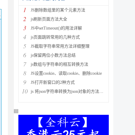
1
JS删除数组里的某个元素方法
码
2
js刷新页面方法大全
3
JS中setTimeout()的用法详解
4
js页面跳转常用的几种方式
5
JS截取字符串常用方法详细整理
6
js保留两位小数方法总结
7
js数组与字符串的相互转换方法
8
JS设置cookie、读取cookie、删除cookie
9
JS打开新窗口的2种方式
10
js 将json字符串转换为json对象的方法解析
广告 商业广告，理性选择
j