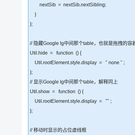
nextSib = nextSib.nextSibling;
}
};
// 隐藏Google Ig中间那个table，也就是
Util.hide = function () {
Util.rootElement.style.display = " none " ;
};
// 显示Google Ig中间那个table，解释同上
Util.show = function () {
Util.rootElement.style.display = "" ;
};
// 移动时显示的占位虚线框