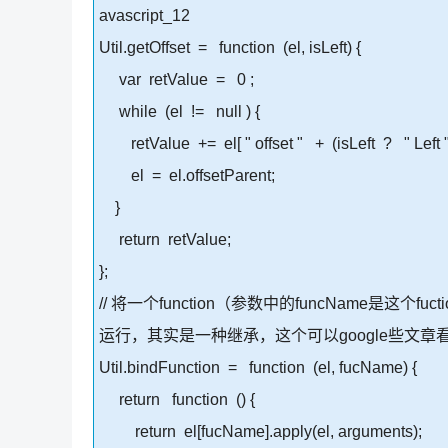
avascript_12
Util.getOffset = function (el, isLeft) {
var retValue = 0 ;
while (el != null ) {
retValue += el[ " offset " + (isLeft ? " Left " :
el = el.offsetParent;
}
return retValue;
};
// 将一个function（参数中的funcName是这个f
运行，其实是一种继承，这个可以google些文章
Util.bindFunction = function (el, fucName) {
return function () {
return el[fucName].apply(el, arguments);