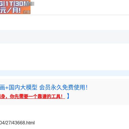
用◆
广告 商业广告，理性选择
广告 商业广告，理性选择
广告 商业广告，理性选择
rney绘画+国内大模型 会员永久免费使用！
】
翻身，你先需要一个靠谱的工具！
04/27/43668.html