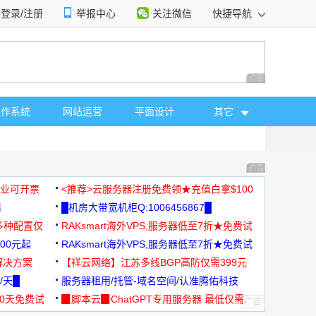
登录/注册
举报中心
关注微信
快捷导航
性选择
广告 商业广告，理
操作系统
网站运营
平面设计
其它
广告 商业广告，理
，企业可开票
<推荐>云服务器注册免费领★充值白拿$100
器
█机房大带宽机柜Q:1006456867█
多种配置仅
RAKsmart海外VPS,服务器低至7折★免费试
00元起
用★
RAKsmart海外VPS,服务器低至7折★免费试
解决方案
用★
【祥云网络】江苏多线BGP高防仅需399元
/天█
服务器租用/托管-域名空间/认准腾佑科技
30天免费试
▉脚本云▉ChatGPT专用服务器 最低仅需