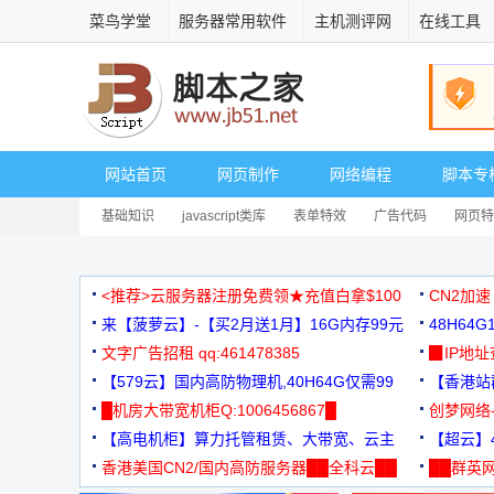
菜鸟学堂
服务器常用软件
主机测评网
在线工具
网站首页
网页制作
网络编程
脚本专
基础知识
javascript类库
表单特效
广告代码
网页特
<推荐>云服务器注册免费领★充值白拿$100
CN2加速
来【菠萝云】-【买2月送1月】16G内存99元
48H64
文字广告招租 qq:461478385
3000+
▉IP地
【579云】国内高防物理机,40H64G仅需99
【香港站群
元
█机房大带宽机柜Q:1006456867█
创梦网络
【高电机柜】算力托管租赁、大带宽、云主
88元/月
【超云】4
机
香港美国CN2/国内高防服务器██全科云██
██群英网