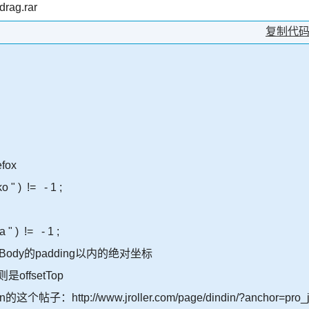
drag.rar
复制代
fox
 " ) != - 1 ;
 " ) != - 1 ;
于Body的padding以内的绝对坐标
是offsetTop
个帖子：http://www.jroller.com/page/dindin/?anchor=pro_