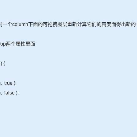
，对同一个column下面的可拖拽图层重新计算它们的高度而得出新的
osTop两个属性里面
) {
 true );
false );