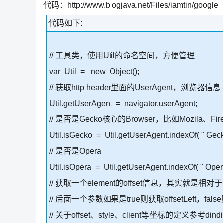
代码：http://www.blogjava.net/Files/iamtin/google_
代码如下:
// 工具类，使用Util的命名空间，方便管理
var Util = new Object();
// 获取http header里面的UserAgent，浏览器信息
Util.getUserAgent = navigator.userAgent;
// 是否是Gecko核心的Browser，比如Mozila、Fire
Util.isGecko = Util.getUserAgent.indexOf( " Gecko
// 是否是Opera
Util.isOpera = Util.getUserAgent.indexOf( " Opera
// 获取一个element的offset信息，其实就是相对
// 后面一个参数如果是true则获取offsetLeft，false则
// 关于offset、style、client等坐标的定义参考dindin的这