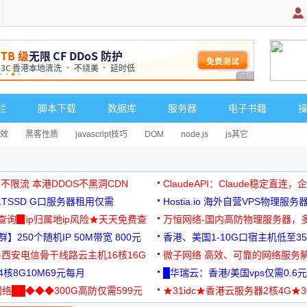
广告 商业广告，理
栏
脚本下载
数据库
服务器
电子书籍
效
黑客性质
javascript技巧
DOM
node.js
js其它
 不限流 本港DDOS不黑洞CDN
ClaudeAPI：Claude稳定直连
G1TSSD G口服务器租用仅需
Hostia.io 海外自营VPS物理服务
可免费测试
址查询▉ip归属地ip风险★天天免费查
万恒网络-国内高防物理服务器，
】250个随机IP 50M带宽 800元
99元/月起
香港、美国1-10G口宿主机低至35
-西安电信骨干线路云主机16核16G
微子网络 高效、可靠的网络服务
核8G10M69元每月
█华瑞云：香港/美国vps仅需0.6元
络██◆◆◆300G高防仅需599元
★31idc★香港云服务器2核4G★