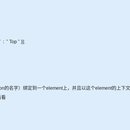
 " Top " )];
uction的名字）绑定到一个element上，并且以这个element的上下
看看