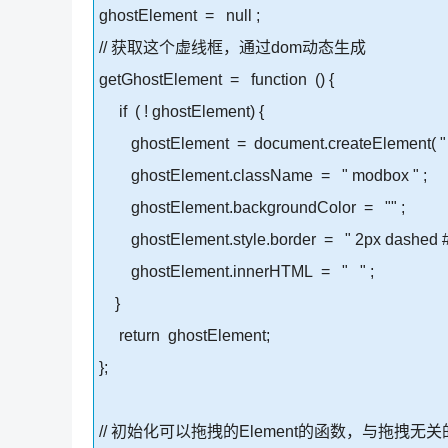
ghostElement = null ;
// 获取这个虚线框，通过dom动态生成
getGhostElement = function () {
if ( ! ghostElement) {
ghostElement = document.createElement( " D
ghostElement.className = " modbox " ;
ghostElement.backgroundColor = "" ;
ghostElement.style.border = " 2px dashed #a
ghostElement.innerHTML = " " ;
}
return ghostElement;
};
// 初始化可以拖拽的Element的函数，与拖拽无