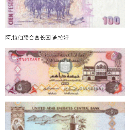
阿.拉伯联合酋长国 迪拉姆