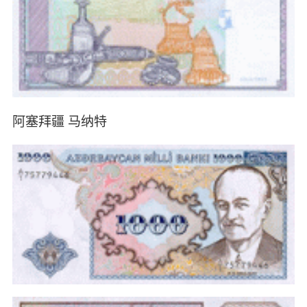
阿塞拜疆 马纳特