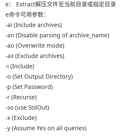
e： Extract解压文件至当前目录或指定目录
e命令可用参数：
-ai (Include archives)
-an (Disable parsing of archive_name)
-ao (Overwrite mode)
-ax (Exclude archives)
-i (Include)
-o (Set Output Directory)
-p (Set Password)
-r (Recurse)
-so (use StdOut)
-x (Exclude)
-y (Assume Yes on all queries)