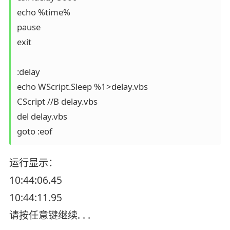
echo %time%

pause

exit

:delay

echo WScript.Sleep %1>delay.vbs

CScript //B delay.vbs

del delay.vbs

goto :eof
运行显示：
10:44:06.45
10:44:11.95
请按任意键继续. . .