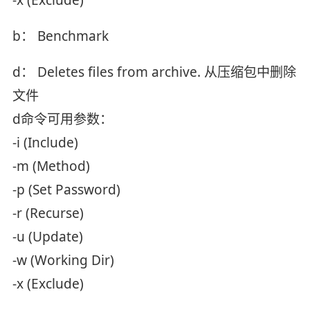
b： Benchmark
d： Deletes files from archive. 从压缩包中删除
文件
d命令可用参数：
-i (Include)
-m (Method)
-p (Set Password)
-r (Recurse)
-u (Update)
-w (Working Dir)
-x (Exclude)