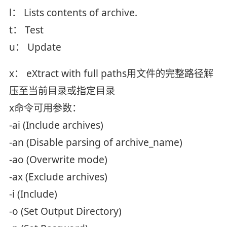
l： Lists contents of archive.
t： Test
u： Update
x： eXtract with full paths用文件的完整路径解
压至当前目录或指定目录
x命令可用参数：
-ai (Include archives)
-an (Disable parsing of archive_name)
-ao (Overwrite mode)
-ax (Exclude archives)
-i (Include)
-o (Set Output Directory)