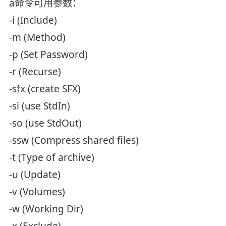
a命令可用参数：
-i (Include)
-m (Method)
-p (Set Password)
-r (Recurse)
-sfx (create SFX)
-si (use StdIn)
-so (use StdOut)
-ssw (Compress shared files)
-t (Type of archive)
-u (Update)
-v (Volumes)
-w (Working Dir)
-x (Exclude)