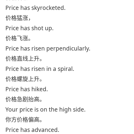
Price has skyrocketed.
价格猛涨，
Price has shot up.
价格飞涨。
Price has risen perpendicularly.
价格直线上升。
Price has risen in a spiral.
价格螺旋上升。
Price has hiked.
价格急剧抬高。
Your price is on the high side.
你方价格偏高。
Price has advanced.