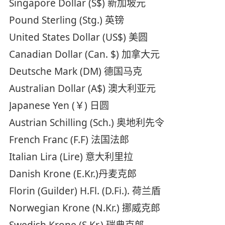
Singapore Dollar (S$) 新加坡元
Pound Sterling (Stg.) 英镑
United States Dollar (US$) 美圆
Canadian Dollar (Can. $) 加拿大元
Deutsche Mark (DM) 德国马克
Australian Dollar (A$) 澳大利亚元
Japanese Yen (￥) 日圆
Austrian Schilling (Sch.) 奥地利先令
French Franc (F.F) 法国法郎
Italian Lira (Lire) 意大利里拉
Danish Krone (E.Kr.)丹麦克郎
Florin (Guilder) H.Fl. (D.Fi.). 荷兰盾
Norwegian Krone (N.Kr.) 挪威克郎
Swedish Krone (S.Kr.) 瑞典克郎