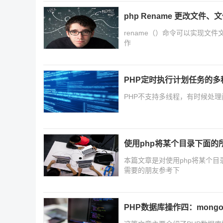
php Rename 更改文件、
rename（）命令可以实现文
作
PHP定时执行计划任务的多
PHP不支持多线程，有时候处
使用php将某个目录下面的
本篇文章是对使用php将某个
需要的朋友参考下
PHP数据库操作四：mong