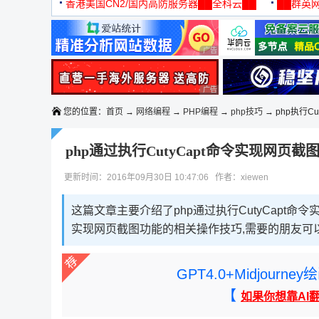
机
香港美国CN2/国内高防服务器██全科云██
██群英网
◆◆◆
广告 商业广告，理性选择
广告 商业广告，理性选择
您的位置：
首页
→
网络编程
→
PHP编程
→
php技巧
→ php执行C
php通过执行CutyCapt命令实现网页截
更新时间：2016年09月30日 10:47:06 作者：xiewen
这篇文章主要介绍了php通过执行CutyCapt命令实
实现网页截图功能的相关操作技巧,需要的朋友可
GPT4.0+Midjou
【
如果你想靠AI