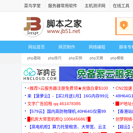
菜鸟学堂
服务器常用软件
主机测评网
在线工具
网站首页
网页制作
网络编程
脚本专
php基础
php技巧
php实例
php文摘
php模板
<推荐>云服务器注册免费领★充值白拿$100
CN2加速
来【菠萝云】-【买2月送1月】16G内存99元
48H64
文字广告招租 qq:461478385
3000+
▉IP地
【579云】国内高防物理机,40H64G仅需99
【香港站群
元
█机房大带宽机柜Q:1006456867█
创梦网络
【高电机柜】算力托管租赁、大带宽、云主
88元/月
【超云】4