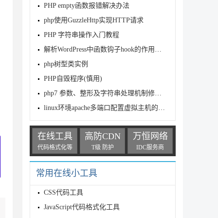
PHP empty函数报错解决办法
php使用GuzzleHttp实现HTTP请求
PHP 字符串操作入门教程
解析WordPress中函数钩子hook的作用及基本用法
php树型类实例
PHP自毁程序(慎用)
php7 参数、整形及字符串处理机制修改实例分析
linux环境apache多端口配置虚拟主机的方法深入介绍
在线工具
高防CDN
万恒网络
代码格式化等
T级 防护
IDC服务商
常用在线小工具
CSS代码工具
JavaScript代码格式化工具