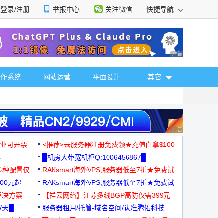
登录/注册
举报中心
关注微信
快捷导航
性选择
广告 商业广告，理
操作系统
网站运营
平面设计
其它
广告 商业广告，理
，企业可开票
<推荐>云服务器注册免费领★充值白拿$100
器
█机房大带宽机柜Q:1006456867█
多种配置仅
RAKsmart海外VPS,服务器低至7折★免费试
00元起
用★
RAKsmart海外VPS,服务器低至7折★免费试
解决方案
用★
【祥云网络】江苏多线BGP高防仅需399元
/天█
服务器租用/托管-域名空间/认准腾佑科技