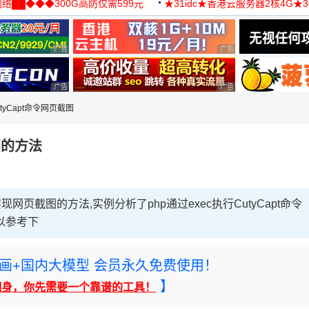
络██◆◆◆300G高防仅需599元
★31idc★香港云服务器2核4G★
用◆
广告 商业广告，理性选择
广告 商业广告，理性选择
广告 商业广告，理性选择
广告 商业广告，理性选择
utyCapt命令网页截图
图的方法
现网页截图的方法,实例分析了php通过exec执行CutyCapt命令
以参考下
rney绘画+国内大模型 会员永久免费使用！
】
翻身，你先需要一个靠谱的工具！