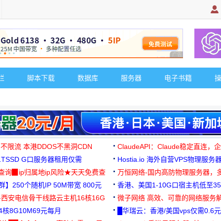
广告 商业广告，理
栏
脚本下载
数据库
服务器
电子书籍
 不限流 本港DDOS不黑洞CDN
ClaudeAPI：Claude稳定直连
G1TSSD G口服务器租用仅需
Hostia.io 海外自营VPS物理服务
可免费测试
址查询▉ip归属地ip风险★天天免费查
万恒网络-国内高防物理服务器，
】250个随机IP 50M带宽 800元
99元/月起
香港、美国1-10G口宿主机低至35
-西安电信骨干线路云主机16核16G
微子网络 高效、可靠的网络服务
核8G10M69元每月
█华瑞云：香港/美国vps仅需0.6元