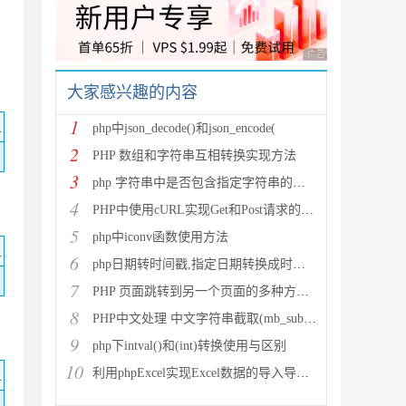
广告 商业广告，理性
大家感兴趣的内容
1
码
php中json_decode()和json_encode(
2
PHP 数组和字符串互相转换实现方法
3
php 字符串中是否包含指定字符串的多种方法
4
PHP中使用cURL实现Get和Post请求的方法
5
php中iconv函数使用方法
码
6
php日期转时间戳,指定日期转换成时间戳
7
PHP 页面跳转到另一个页面的多种方法方法总结
8
PHP中文处理 中文字符串截取(mb_substr)和获取中
9
php下intval()和(int)转换使用与区别
10
码
利用phpExcel实现Excel数据的导入导出(全步骤详细