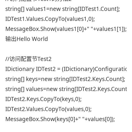
string[] values1=new string[IDTest1.Count];
IDTest1.Values.CopyTo(values1,0);
MessageBox.Show(values1[0]+" "+values1[1]); /
输出Hello World
//访问配置节Test2
IDictionary IDTest2 = (IDictionary)Configuration
string[] keys=new string[IDTest2.Keys.Count];
string[] values=new string[IDTest2.Keys.Count];
IDTest2.Keys.CopyTo(keys,0);
IDTest2.Values.CopyTo(values,0);
MessageBox.Show(keys[0]+" "+values[0]);