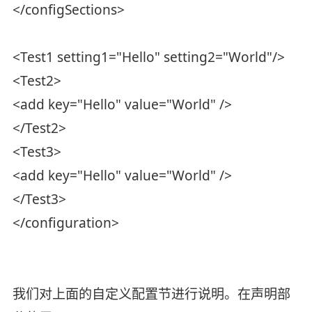
</configSections>
<Test1 setting1="Hello" setting2="World"/>
<Test2>
<add key="Hello" value="World" />
</Test2>
<Test3>
<add key="Hello" value="World" />
</Test3>
</configuration>
我们对上面的自定义配置节进行说明。在声明部