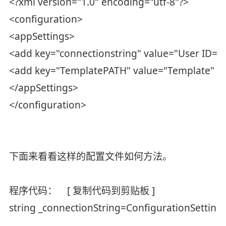
<?xml version="1.0" encoding="utf-8"?>
<configuration>
<appSettings>
<add key="connectionstring" value="User ID=sa
<add key="TemplatePATH" value="Template" />
</appSettings>
</configuration>
下面来看看这样的配置文件如何方法。
程序代码： [ 复制代码到剪贴板 ]
string _connectionString=ConfigurationSettings