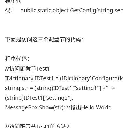
程序代
码： public static object GetConfig(string sect
下面是访问这三个配置节的代码：
程序代码：
//访问配置节Test1
IDictionary IDTest1 = (IDictionary)Configuration
string str = (string)IDTest1["setting1"] +" "+
(string)IDTest1["setting2"];
MessageBox.Show(str); //输出Hello World
//访问配置节Test1的方法2