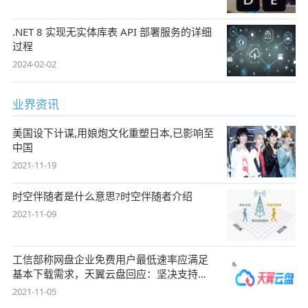
.NET 8 实现无实体库表 API 部署服务的详细
过程
2024-02-02
业界资讯
美国设下计谋,用娘炮文化重塑日本,已影响至
中国
2021-11-19
时空伴随者是什么意思?时空伴随者介绍
2021-11-09
工信部称网盘企业免费用户最低速率应满足
基本下载需求，天翼云盘回应：坚决支持，
始终
2021-11-05