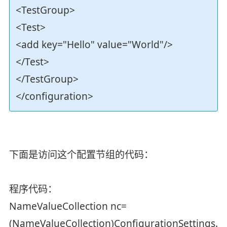
<TestGroup>
<Test>
<add key="Hello" value="World"/>
</Test>
</TestGroup>
</configuration>
下面是访问这个配置节组的代码：
程序代码：
NameValueCollection nc=
(NameValueCollection)ConfigurationSettings.Ge