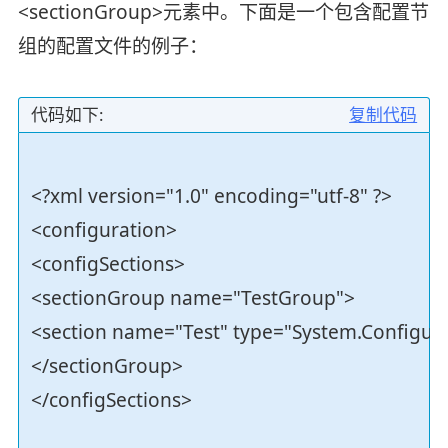
<sectionGroup>元素中。下面是一个包含配置节
组的配置文件的例子：
代码如下:
复制代码
<?xml version="1.0" encoding="utf-8" ?>
<configuration>
<configSections>
<sectionGroup name="TestGroup">
<section name="Test" type="System.Configu
</sectionGroup>
</configSections>