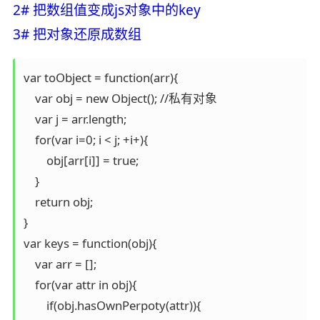
2# 把数组值变成js对象中的key
3# 把对象还原成数组
var toObject = function(arr){

    var obj = new Object(); //私有对象

    var j = arr.length;

    for(var i=0; i < j; +i+){

        obj[arr[i]] = true;

    }

    return obj;

}

var keys = function(obj){

    var arr = [];

    for(var attr in obj){

        if(obj.hasOwnPerpoty(attr)){
