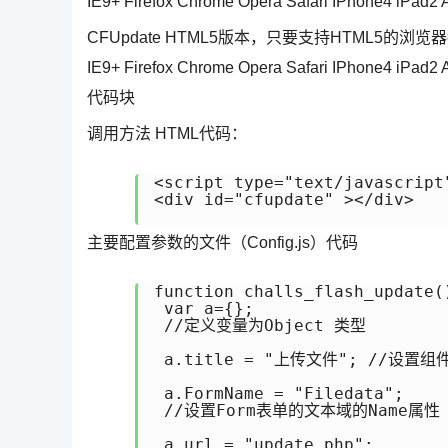
IE9+ Firefox Chrome Opera Safari IPhone4 iPad2 A
CFUpdate HTML5版本，只要支持HTML5
IE9+ Firefox Chrome Opera Safari IPhone4 iPad2 
代码块
调用方法 HTML代码：
<script type="text/javascript
<div id="cfupdate" ></div>

主要配置参数的文件（Config.js）代码
function challs_flash_update
 var a={};

 //定义变量为Object 类型

 a.title = "上传文件"; //设置组
 a.FormName = "Filedata";

 //设置Form表单的文本域的Name属性

 a.url = "update.php"; 
