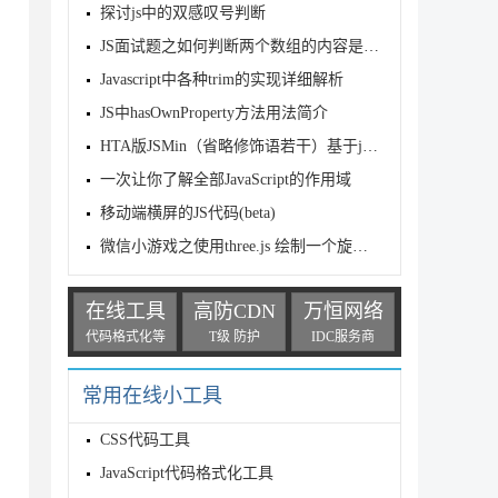
探讨js中的双感叹号判断
JS面试题之如何判断两个数组的内容是否相等
Javascript中各种trim的实现详细解析
JS中hasOwnProperty方法用法简介
ows 文件格式，以分号相隔

HTA版JSMin（省略修饰语若干）基于javascript语言编写
一次让你了解全部JavaScript的作用域
移动端横屏的JS代码(beta)
微信小游戏之使用three.js 绘制一个旋转的三角形
在线工具
高防CDN
万恒网络
代码格式化等
T级 防护
IDC服务商
只需要一个设置ID即可

常用在线小工具
CSS代码工具
当参数CompleteClose为false时无效

JavaScript代码格式化工具