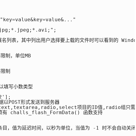
=value&key=value&..."

pg;*.jpeg;*.avi;";

为文件扩展名列表，其中列出用户选择要上载的文件时可以看到的 Wind
限制，单位MB

限制

以填写小数类型

'];

以POST形式发送到服务器

ext,textarea,radio,select项目的ID值,radio组
halls_flash_FormData() 函数支持

，值为延迟时间，以秒为单位，当值为 -1 时不会自动关闭，注意：