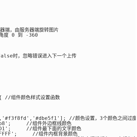
务器端，由服务器端旋转图片

 角度 0 到 -360

alse时，忽略错误进入下一个上传

e(){ //组件颜色样式设置函数

f6','#f3f8fd','#dbe5f1']; //颜色设置，3个颜色之间过度

76b8';     //组件外边框线颜色

66AD1';     //组件最下面的文字颜色

FFFFFF';     //组件内框背景颜色
