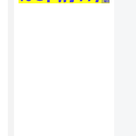
广告 商业广告，理性
制，设置限制后mixFileNum,autoClose和fileN