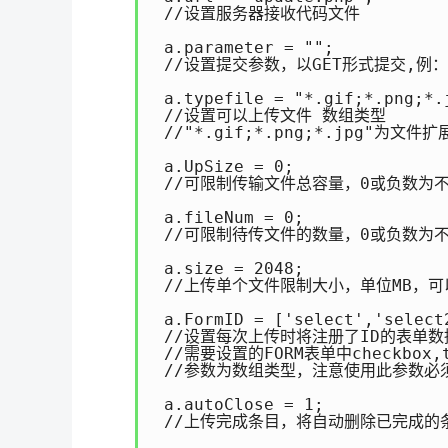
 //设置服务器接收代码文件

 a.parameter = ""; 

 //设置提交参数，以GET形式提交,例："key
 a.typefile = "*.gif;*.png;*.j
 //设置可以上传文件 数组类型

 //"*.gif;*.png;*.jpg"
 a.UpSize = 0;

 //可限制传输文件总容量，0或负数为不
 a.fileNum = 0;

 //可限制待传文件的数量，0或负数为不
 a.size = 2048;

 //上传单个文件限制大小，单位MB，可
 a.FormID = ['select','select2
 //设置每次上传时将注册了ID的表单数据
 //需要设置的FORM表单中checkbox,t
 //参数为数组类型，注意使用此参数必须有 c
 a.autoClose = 1;

 //上传完成条目，将自动删除已完成的条目