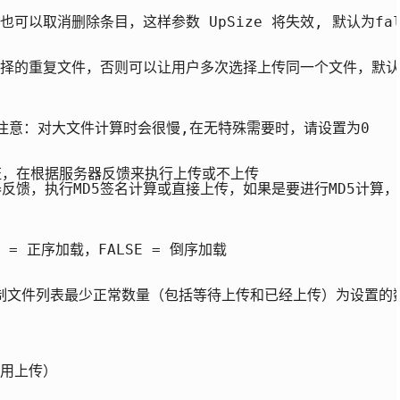
也可以取消删除条目，这样参数 UpSize 将失效, 默认为fals
选择的重复文件，否则可以让用户多次选择上传同一个文件，默认为f
,注意：对大文件计算时会很慢,在无特殊需要时，请设置为0

证，在根据服务器反馈来执行上传或不上传

器反馈，执行MD5签名计算或直接上传，如果是要进行MD5计算
= 正序加载，FALSE = 倒序加载

制文件列表最少正常数量（包括等待上传和已经上传）为设置的数
用上传）
