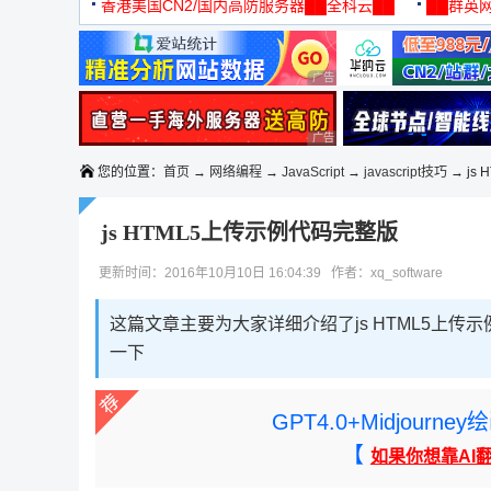
机
香港美国CN2/国内高防服务器██全科云██
██群英网
◆◆◆
广告 商业广告，理性选择
广告 商业广告，理性选择
您的位置：
首页
→
网络编程
→
JavaScript
→
javascript技巧
→ js
js HTML5上传示例代码完整版
更新时间：2016年10月10日 16:04:39 作者：xq_software
这篇文章主要为大家详细介绍了js HTML5上
一下
GPT4.0+Midjou
【
如果你想靠AI