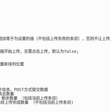
等于为设置的值（不包括上传失败的条目），否则不让上传, 0为不限
接开始上传，无需点击上传，默认为false;

重新排列位置

信息，POST方式提交数据

列表总数量

load 剩余数量 （包括当前上传条目）

ver 已经上传完成数量 （不包括当前上传条目)
