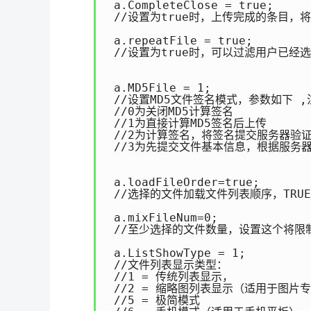
 a.CompleteClose = true;

 //设置为true时，上传完成的条目，将
 a.repeatFile = true;

 //设置为true时，可以过滤用户已经
 a.MD5File = 1;

 //设置MD5文件签名模式，参数如下 
 //0为关闭MD5计算签名

 //1为直接计算MD5签名后上传

 //2为计算签名，将签名提交服务器验
 //3为先提交文件基本信息，根据服务
 a.loadFileOrder=true;

 //选择的文件加载文件列表顺序，TRUE 
 a.mixFileNum=0;

 //至少选择的文件数量，设置这个将限
 a.ListShowType = 1;

 //文件列表显示类型：

 //1 = 传统列表显示，

 //2 = 缩略图列表显示（适用于图片专
 //5 = 极简模式
