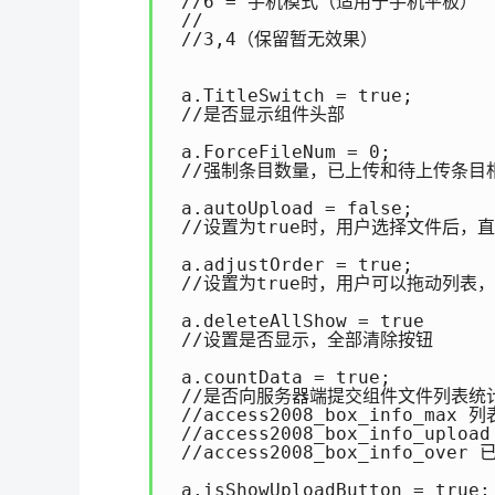
 //6 = 手机模式（适用于手机平板）

 //

 //3,4（保留暂无效果）

 a.TitleSwitch = true;

 //是否显示组件头部

 a.ForceFileNum = 0;

 //强制条目数量，已上传和待上传条目相加
 a.autoUpload = false;

 //设置为true时，用户选择文件后，直
 a.adjustOrder = true;

 //设置为true时，用户可以拖动列表，
 a.deleteAllShow = true

 //设置是否显示，全部清除按钮

 a.countData = true;

 //是否向服务器端提交组件文件列表统计
 //access2008_box_info_max 
 //access2008_box_info_up
 //access2008_box_info_o
 a.isShowUploadButton = true;
