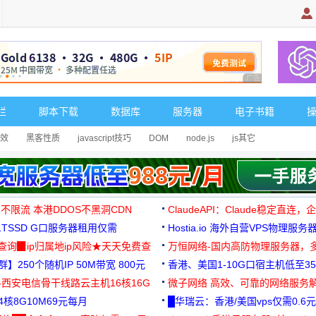
广告 商业广告，理
栏
脚本下载
数据库
服务器
电子书籍
效
黑客性质
javascript技巧
DOM
node.js
js其它
 不限流 本港DDOS不黑洞CDN
ClaudeAPI：Claude稳定直连
G1TSSD G口服务器租用仅需
Hostia.io 海外自营VPS物理服务
可免费测试
址查询▉ip归属地ip风险★天天免费查
万恒网络-国内高防物理服务器，
】250个随机IP 50M带宽 800元
99元/月起
香港、美国1-10G口宿主机低至35
-西安电信骨干线路云主机16核16G
微子网络 高效、可靠的网络服务
核8G10M69元每月
█华瑞云：香港/美国vps仅需0.6元