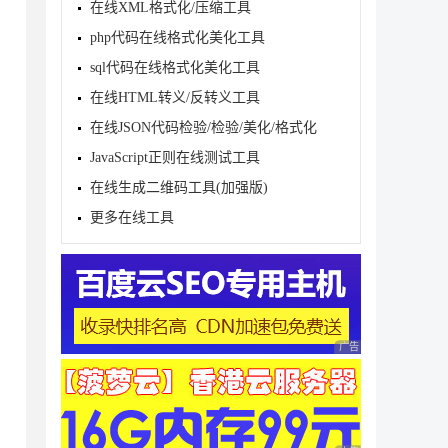
在线XML格式化/压缩工具
e

php代码在线格式化美化工具
sql代码在线格式化美化工具
alse

在线HTML转义/反转义工具
在线JSON代码检验/检验/美化/格式化
JavaScript正则在线测试工具
在线生成二维码工具(加强版)
，计算后，提交计算结果，在根据服务器反馈，来执行是否上传或
更多在线工具
量，才能点击上传，0为不限制

广告 商业广告，理性