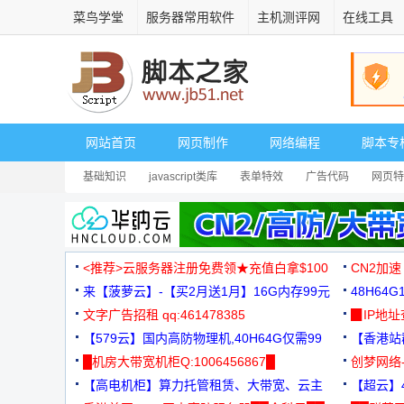
菜鸟学堂
服务器常用软件
主机测评网
在线工具
网站首页
网页制作
网络编程
脚本专
基础知识
javascript类库
表单特效
广告代码
网页特
<推荐>云服务器注册免费领★充值白拿$100
CN2加速
来【菠萝云】-【买2月送1月】16G内存99元
48H64
文字广告招租 qq:461478385
3000+
▉IP地
【579云】国内高防物理机,40H64G仅需99
【香港站群
元
█机房大带宽机柜Q:1006456867█
创梦网络
【高电机柜】算力托管租赁、大带宽、云主
88元/月
【超云】4