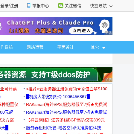
登录/注册
举报中心
关注微信
快捷导航
性选择
广告 商业广告，理
操作系统
网站运营
平面设计
其它
广告 商业广告，理
，企业可开票
<推荐>云服务器注册免费领★充值白拿$100
器
█机房大带宽机柜Q:1006456867█
多种配置仅
RAKsmart海外VPS,服务器低至7折★免费试
00元起
用★
RAKsmart海外VPS,服务器低至7折★免费试
解决方案
用★
【祥云网络】江苏多线BGP高防仅需399元
/天█
服务器租用/托管-域名空间/认准腾佑科技