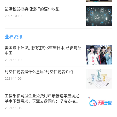
最滑稽最搞笑很流行的语句收集
2007-10-10
业界资讯
美国设下计谋,用娘炮文化重塑日本,已影响至
中国
2021-11-19
时空伴随者是什么意思?时空伴随者介绍
2021-11-09
工信部称网盘企业免费用户最低速率应满足
基本下载需求，天翼云盘回应：坚决支持，
始终
2021-11-05