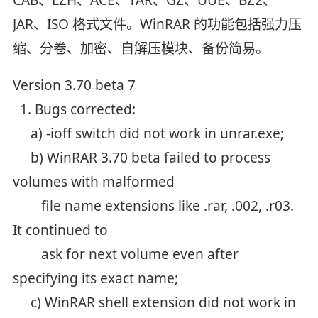
JAR、ISO 格式文件。WinRAR 的功能包括强力压
缩、分卷、加密、自解压模块、备份简易。
Version 3.70 beta 7
1. Bugs corrected:
a) -ioff switch did not work in unrar.exe;
b) WinRAR 3.70 beta failed to process
volumes with malformed
file name extensions like .rar, .002, .r03.
It continued to
ask for next volume even after
specifying its exact name;
c) WinRAR shell extension did not work in