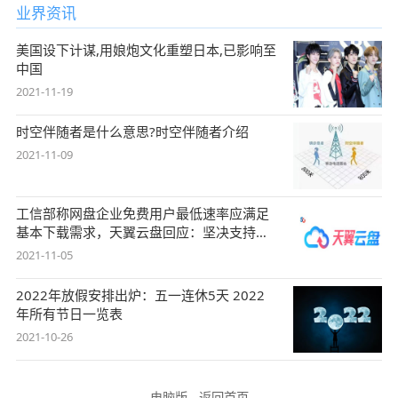
业界资讯
美国设下计谋,用娘炮文化重塑日本,已影响至
中国
2021-11-19
时空伴随者是什么意思?时空伴随者介绍
2021-11-09
工信部称网盘企业免费用户最低速率应满足
基本下载需求，天翼云盘回应：坚决支持，
始终
2021-11-05
2022年放假安排出炉：五一连休5天 2022
年所有节日一览表
2021-10-26
电脑版
-
返回首页