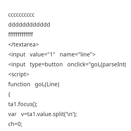
cccccccccc
dddddddddddd
fffffffffffff
</textarea>
<input value="1" name="line">
<input type=button onclick="goL(parseInt(li
<script>
function goL(Line)
{
ta1.focus();
var v=ta1.value.split('\n');
ch=0;