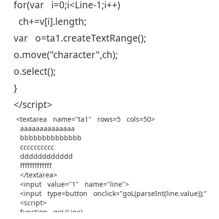
for(var i=0;i<Line-1;i++)
ch+=v[i].length;
var o=ta1.createTextRange();
o.move("character",ch);
o.select();
}
</script>