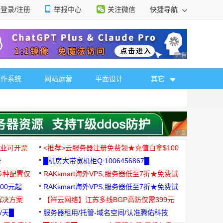
登录/注册
举报中心
关注微信
快捷导航
性选择
广告 商业广告，理
操作系统
网站运营
平面设计
其它
广告 商业广告，理
，企业可开票
<推荐>云服务器注册免费领★充值白拿$100
器
█机房大带宽机柜Q:1006456867█
多种配置仅
RAKsmart海外VPS,服务器低至7折★免费试
00元起
用★
RAKsmart海外VPS,服务器低至7折★免费试
解决方案
用★
【祥云网络】江苏多线BGP高防仅需399元
/天█
服务器租用/托管-域名空间/认准腾佑科技