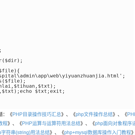


($dir);

file){

spital\admin\app\web\yiyuanzhuanjia.html';

($file);

lai,$tihuan,$txt);

,$txt);echo $txt;exit;

题：《
PHP目录操作技巧汇总
》、《
php文件操作总结
》、《
PH
教程
》、《
PHP运算与运算符用法总结
》、《
php面向对象程序
p字符串(string)用法总结
》、《
php+mysql数据库操作入门教程