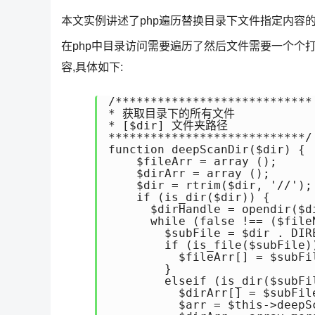
本文实例讲述了php遍历替换目录下文件指定内容
在php中目录访问需要遍历了然后文件需要一个个打
容,具体如下:
/****************************

* 获取目录下的所有文件

* [$dir] 文件夹路径

****************************/

function deepScanDir($dir) {

    $fileArr = array ();

    $dirArr = array ();

    $dir = rtrim($dir, '//');

    if (is_dir($dir)) {

      $dirHandle = opendir($di
      while (false !== ($file
        $subFile = $dir . DIR
        if (is_file($subFile))
          $fileArr[] = $subFil
        }

        elseif (is_dir($subFi
          $dirArr[] = $subFile
          $arr = $this->deepSc