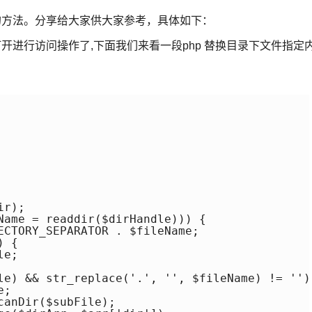
的方法。分享给大家供大家参考，具体如下：
开进行访问操作了,下面我们来看一段php 替换目录下文件指定
r);

Name = readdir($dirHandle))) {

ECTORY_SEPARATOR . $fileName;

 {

e;

le) && str_replace('.', '', $fileName) != '') 
;

anDir($subFile);
