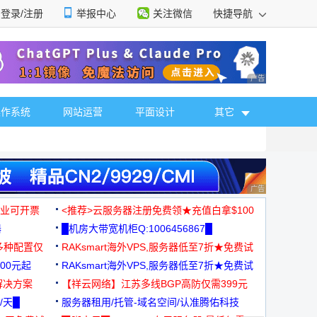
登录/注册
举报中心
关注微信
快捷导航
性选择
广告 商业广告，理
操作系统
网站运营
平面设计
其它
广告 商业广告，理
，企业可开票
<推荐>云服务器注册免费领★充值白拿$100
器
█机房大带宽机柜Q:1006456867█
多种配置仅
RAKsmart海外VPS,服务器低至7折★免费试
00元起
用★
RAKsmart海外VPS,服务器低至7折★免费试
解决方案
用★
【祥云网络】江苏多线BGP高防仅需399元
/天█
服务器租用/托管-域名空间/认准腾佑科技