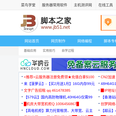
菜鸟学堂
服务器常用软件
主机测评网
在线工具
网站首页
网页制作
网络编程
脚本专
基础应用
实用技巧
自学过程
<推荐>云服务器注册免费领★充值白拿$100
CN2加速
来【菠萝云】-【买2月送1月】16G内存99元
48H64
文字广告招租 qq:461478385
3000+
▉IP地
【579云】国内高防物理机,40H64G仅需99
【香港站群
元
█机房大带宽机柜Q:1006456867█
创梦网络
【高电机柜】算力托管租赁、大带宽、云主
88元/月
【超云】4