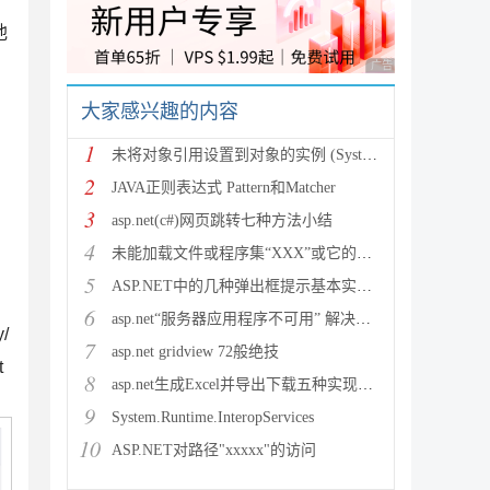
他
广告 商业广告，理性
大家感兴趣的内容
1
未将对象引用设置到对象的实例 (System.NullRef
2
JAVA正则表达式 Pattern和Matcher
3
asp.net(c#)网页跳转七种方法小结
4
未能加载文件或程序集“XXX”或它的某一个依赖项。试图加载格
5
ASP.NET中的几种弹出框提示基本实现方法
6
asp.net“服务器应用程序不可用” 解决方法
/
7
asp.net gridview 72般绝技
t
8
asp.net生成Excel并导出下载五种实现方法
9
System.Runtime.InteropServices
10
ASP.NET对路径"xxxxx"的访问