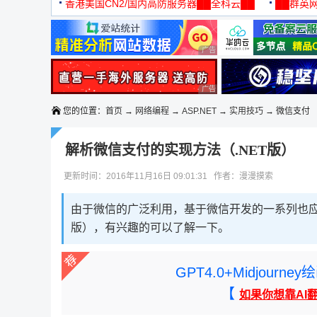
机
香港美国CN2/国内高防服务器██全科云██
██群英网
◆◆◆
广告 商业广告，理性选择
广告 商业广告，理性选择
您的位置：
首页
→
网络编程
→
ASP.NET
→
实用技巧
→ 微信支付
解析微信支付的实现方法（.NET版）
更新时间：2016年11月16日 09:01:31 作者：漫漫摸索
由于微信的广泛利用，基于微信开发的一系列也应
版），有兴趣的可以了解一下。
GPT4.0+Midjou
【
如果你想靠AI