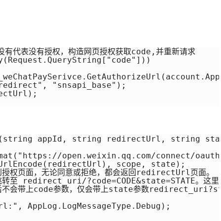
,没有代表没有授权，构造网页授权获取code,并重新请求

y(Request.QueryString["code"]))

_weChatPaySerivce.GetAuthorizeUrl(account.App
redirect", "snsapi_base");

ctUrl);

(string appId, string redirectUrl, string stat
mat("https://open.weixin.qq.com/connect/oauth
UrlEncode(redirectUrl), scope, state);

到授权页面，无论同意或拒绝，都会返回redirectUrl页面。

 redirect_uri/?code=CODE&state=STATE。这
带上code参数，仅会带上state参数redirect_uri?stat
:", AppLog.LogMessageType.Debug); 
