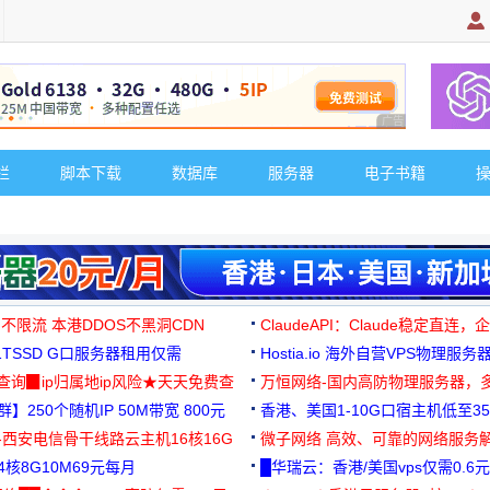
广告 商业广告，理
栏
脚本下载
数据库
服务器
电子书籍
 不限流 本港DDOS不黑洞CDN
ClaudeAPI：Claude稳定直连
G1TSSD G口服务器租用仅需
Hostia.io 海外自营VPS物理服务
可免费测试
址查询▉ip归属地ip风险★天天免费查
万恒网络-国内高防物理服务器，
】250个随机IP 50M带宽 800元
99元/月起
香港、美国1-10G口宿主机低至35
-西安电信骨干线路云主机16核16G
微子网络 高效、可靠的网络服务
核8G10M69元每月
█华瑞云：香港/美国vps仅需0.6元