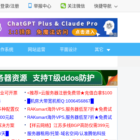
登录/注册
举报中心
关注微信
快捷导航
性选择
广告 商业广告，理
操作系统
网站运营
平面设计
其它
广告 商业广告，理
，企业可开票
<推荐>云服务器注册免费领★充值白拿$100
器
█机房大带宽机柜Q:1006456867█
多种配置仅
RAKsmart海外VPS,服务器低至7折★免费试
00元起
用★
RAKsmart海外VPS,服务器低至7折★免费试
解决方案
用★
【祥云网络】江苏多线BGP高防仅需399元
/天█
服务器租用/托管-域名空间/认准腾佑科技