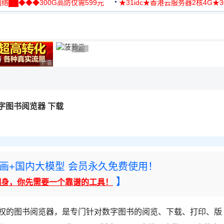
络██◆◆◆300G高防仅需599元
★31idc★香港云服务器2核4G★
用◆
广告 商业广告，理性选择
广告 商业广告，理性选择
广告 商业广告，理性选择
 - 数字图书阅览器 下载
rney绘画+国内大模型 会员永久免费使用！
】
翻身，你先需要一个靠谱的工具！
知识产权的图书阅览器，是专门针对数字图书的阅览、下载、打印、版