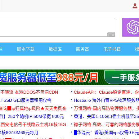
广告 商业广告，理
栏
脚本下载
数据库
服务器
电子书籍
 不限流 本港DDOS不黑洞CDN
ClaudeAPI：Claude稳定直连
G1TSSD G口服务器租用仅需
Hostia.io 海外自营VPS物理服务
可免费测试
址查询▉ip归属地ip风险★天天免费查
万恒网络-国内高防物理服务器，
】250个随机IP 50M带宽 800元
99元/月起
香港、美国1-10G口宿主机低至35
-西安电信骨干线路云主机16核16G
微子网络 高效、可靠的网络服务
核8G10M69元每月
█华瑞云：香港/美国vps仅需0.6元