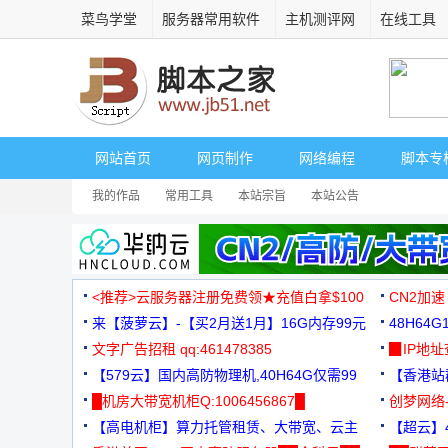
菜鸟学堂
服务器常用软件
主机测评网
在线工具
网站首页
网页制作
网络编程
脚本专
我的作品
常用工具
本站宗旨
本站公告
<推荐>云服务器注册免费领★充值白拿$100
CN2加速
来【菠萝云】-【买2月送1月】16G内存99元
48H64
文字广告招租 qq:461478385
3000+
▉IP地
【579云】国内高防物理机,40H64G仅需99
【香港站群
元
█机房大带宽机柜Q:1006456867█
创梦网络
【高电机柜】算力托管租赁、大带宽、云主
88元/月
【超云】4