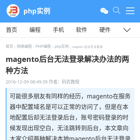
php实例
首页
编程
手机
软件
硬件
教程
平面
服务器
首页
网络编程
PHP编程
php实例
>
>
>
> magento 后台无法登录
magento后台无法登录解决办法的两
种方法
2016-12-09 08:49:39
作者：码农教程
可能很多朋友有同样的经历，magento在服务
器中配置域名是可以正常的访问了，但是在本
地配置后却无法登录后台，账号密码登录的时
候发现出现空白，无法跳转到后台，本文章向
大家介绍两种解决本地magento后台无法登录