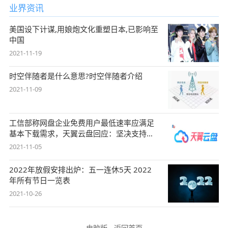
业界资讯
美国设下计谋,用娘炮文化重塑日本,已影响至
中国
2021-11-19
时空伴随者是什么意思?时空伴随者介绍
2021-11-09
工信部称网盘企业免费用户最低速率应满足
基本下载需求，天翼云盘回应：坚决支持，
始终
2021-11-05
2022年放假安排出炉：五一连休5天 2022
年所有节日一览表
2021-10-26