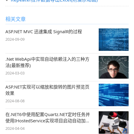
相关文章
ASP.NET MVC 迅速集成 SignalR的过程
2024-09-09
.Net WebApi中实现自动依赖注入的三种方
法(最新推荐)
2024-03-03
ASP.NET实现可以缩放和旋转的图片预览页
效果
2024-08-08
在.NET6中使用配置Quartz.NET定时任务并
使用IHostedService实现项目启动自动加载
任务
2024-04-04