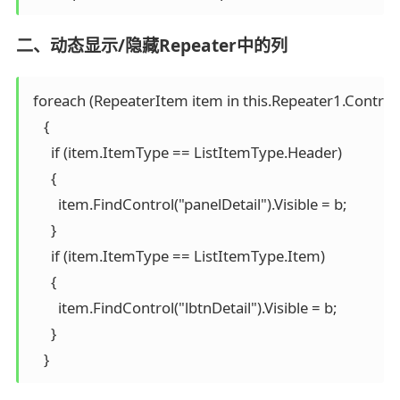
二、动态显示/隐藏Repeater中的列
 foreach (RepeaterItem item in this.Repeater1.Controls
    {

      if (item.ItemType == ListItemType.Header)

      {

        item.FindControl("panelDetail").Visible = b;

      }

      if (item.ItemType == ListItemType.Item)

      {

        item.FindControl("lbtnDetail").Visible = b;

      }

    }