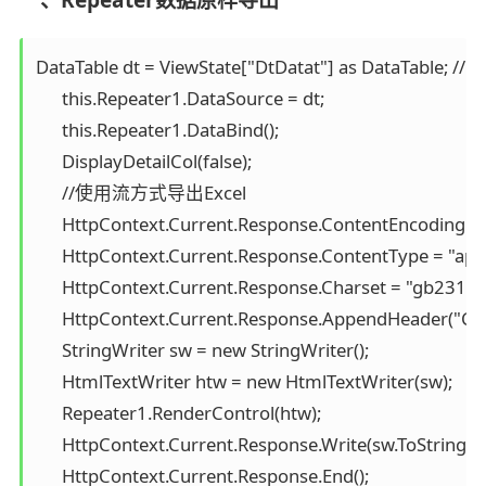
DataTable dt = ViewState["DtDatat"] as DataTable;
      this.Repeater1.DataSource = dt;

      this.Repeater1.DataBind();

      DisplayDetailCol(false);

      //使用流方式导出Excel

      HttpContext.Current.Response.ContentEncoding = 
      HttpContext.Current.Response.ContentType = "appl
      HttpContext.Current.Response.Charset = "gb2312";
      HttpContext.Current.Response.AppendHeader("
      StringWriter sw = new StringWriter();

      HtmlTextWriter htw = new HtmlTextWriter(sw);

      Repeater1.RenderControl(htw);

      HttpContext.Current.Response.Write(sw.ToString());
      HttpContext.Current.Response.End();