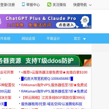
登录/注册
举报中心
关注微信
快捷导航
性选择
广告 商业广告，理
操作系统
网站运营
平面设计
其它
广告 商业广告，理
，企业可开票
<推荐>云服务器注册免费领★充值白拿$100
器
█机房大带宽机柜Q:1006456867█
多种配置仅
RAKsmart海外VPS,服务器低至7折★免费试
00元起
用★
RAKsmart海外VPS,服务器低至7折★免费试
解决方案
用★
【祥云网络】江苏多线BGP高防仅需399元
/天█
服务器租用/托管-域名空间/认准腾佑科技