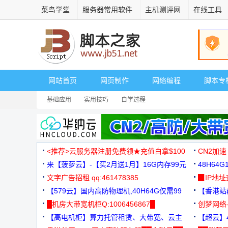
菜鸟学堂
服务器常用软件
主机测评网
在线工具
网站首页
网页制作
网络编程
脚本专
基础应用
实用技巧
自学过程
<推荐>云服务器注册免费领★充值白拿$100
CN2加速
来【菠萝云】-【买2月送1月】16G内存99元
48H64
文字广告招租 qq:461478385
3000+
▉IP地
【579云】国内高防物理机,40H64G仅需99
【香港站群
元
█机房大带宽机柜Q:1006456867█
创梦网络
【高电机柜】算力托管租赁、大带宽、云主
88元/月
【超云】4