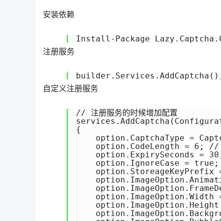
安装依赖
Install-Package Lazy.Captcha.
注册服务
builder.Services.AddCaptcha()
自定义注册服务
// 注册服务的时候增加配置

services.AddCaptcha(Configurat
{

    option.CaptchaType = Cap
    option.CodeLength =
    option.ExpirySeconds = 
    option.IgnoreCase = tr
    option.StoreageKeyPrefix
    option.ImageOption.Anim
    option.ImageOption.Fram
    option.ImageOption.Width
    option.ImageOption.Heigh
    option.ImageOption.Backg