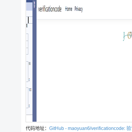
代码地址：
GitHub - maoyuan6/verificationcode: