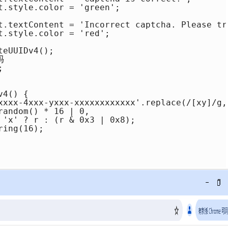
t.style.color = 'green';

t.textContent = 'Incorrect captcha. Please try
t.style.color = 'red';

eUUIDv4();





4() {

xxxx-4xxx-yxxx-xxxxxxxxxxxx'.replace(/[xy]/g, 
andom() * 16 | 0,

 'x' ? r : (r & 0x3 | 0x8);

ing(16);
