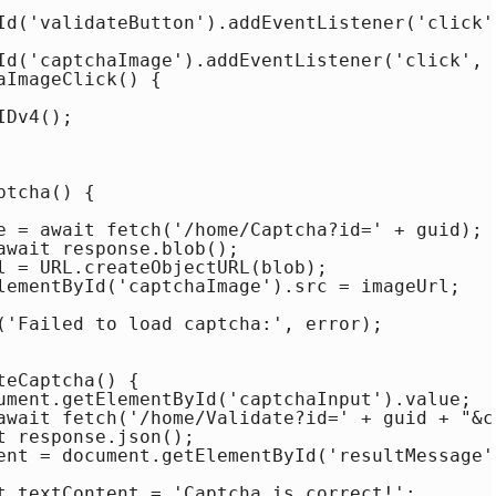
Id('validateButton').addEventListener('click'
Id('captchaImage').addEventListener('click', 
ImageClick() {

Dv4();

tcha() {

e = await fetch('/home/Captcha?id=' + guid);

await response.blob();

l = URL.createObjectURL(blob);

lementById('captchaImage').src = imageUrl;

('Failed to load captcha:', error);

eCaptcha() {

ument.getElementById('captchaInput').value;

await fetch('/home/Validate?id=' + guid + "&co
 response.json();

ent = document.getElementById('resultMessage')
t.textContent = 'Captcha is correct!';
