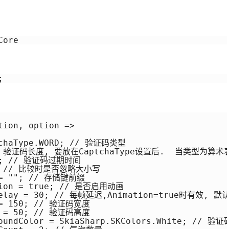
Core
;
ion, option =>

tchaType.WORD; // 验证码类型

 6; // 验证码长度, 要放在CaptchaType设置后.  当类型
30; // 验证码过期时间

ue; // 比较时是否忽略大小写

 = ""; // 存储键前缀

ation = true; // 是否启用动画

eDelay = 30; // 每帧延迟,Animation=true时有效, 默认
 = 150; // 验证码宽度

t = 50; // 验证码高度

roundColor = SkiaSharp.SKColors.White; // 验