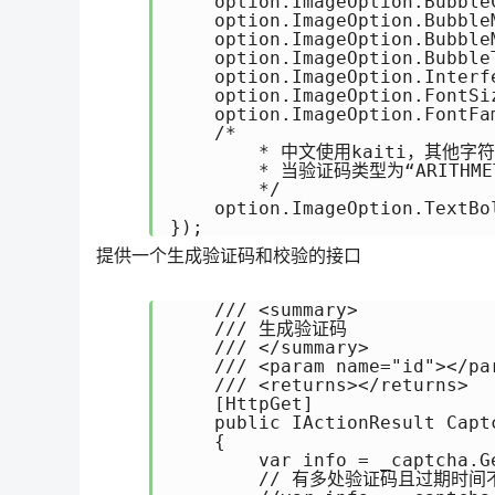
    option.ImageOption.Bubbl
    option.ImageOption.Bubbl
    option.ImageOption.Bubbl
    option.ImageOption.Bubbl
    option.ImageOption.Inter
    option.ImageOption.FontS
    option.ImageOption.FontFa
    /* 

        * 中文使用kaiti，其
        * 当验证码类型为“ARITH
        */

    option.ImageOption.Text
});
提供一个生成验证码和校验的接口
    /// <summary>

    /// 生成验证码

    /// </summary>

    /// <param name="id"></par
    /// <returns></returns>

    [HttpGet]

    public IActionResult Captc
    {

        var info = _captcha.Ge
        // 有多处验证码且过期时