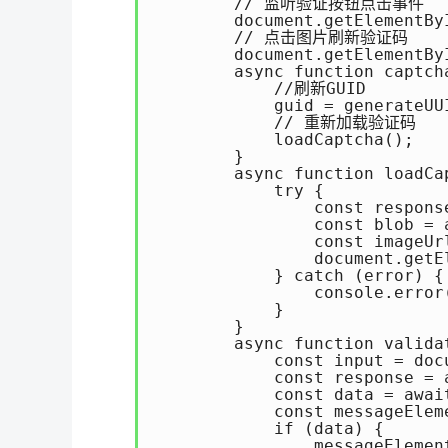
        // 监听验证按钮点击事件

        document.getElementBy
        // 点击图片刷新验证码

        document.getElementBy
        async function captcha
            //刷新GUID

            guid = generateUUI
            // 重新加载验证码

            loadCaptcha();

        } 

        async function loadCap
            try {

                const respons
                const blob = 
                const imageUr
                document.getE
            } catch (error) {

                console.error
            }

        } 

        async function validat
            const input = doc
            const response = 
            const data = await
            const messageElem
            if (data) {

                messageElemen