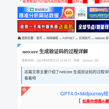
机
香港美国CN2/国内高防服务器██全科云██
██群英网
◆◆◆
广告 商业广告，理性选择
广告 商业广告，理性选择
您的位置：
首页
→
网络编程
→
ASP.NET
→
实用技巧
→ netcore 
netcore 生成验证码的过程详解
更新时间：2024年06月21日 10:46:37 作者：Session_MY
这篇文章主要介绍了netcore 生成验证码的过
看看吧
GPT4.0+Midjou
【
如果你想靠AI