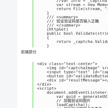
        //var info = _captcha.
        var stream = new Memo
        return File(stream, "i
    }

    /// <summary>

    /// 验证验证码是否输入正确

    /// </summary>

    [HttpGet]

    public bool Validate(strin
    {

        return _captcha.Valida
    }
前端部分
<div class="text-center">

    <img id="captchaImage" sr
    <input type="text" id="ca
    <button id="validateButton
    <div id="resultMessage"></
</div>

<script>

    document.addEventListener
        var guid = generateUUI
        // 加载验证码图片

        loadCaptcha();
