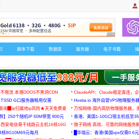
广告 商业广告，理
栏
脚本下载
数据库
服务器
电子书籍
 不限流 本港DDOS不黑洞CDN
ClaudeAPI：Claude稳定直连
G1TSSD G口服务器租用仅需
Hostia.io 海外自营VPS物理服务
可免费测试
址查询▉ip归属地ip风险★天天免费查
万恒网络-国内高防物理服务器，
】250个随机IP 50M带宽 800元
99元/月起
香港、美国1-10G口宿主机低至35
-西安电信骨干线路云主机16核16G
微子网络 高效、可靠的网络服务
核8G10M69元每月
█华瑞云：香港/美国vps仅需0.6元