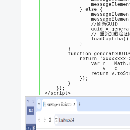
                messageElemen
            } else {

                messageElemen
                messageElemen
                //刷新GUID

                guid = generat
                // 重新加载验证码
                loadCaptcha();
            }

        } 

        function generateUUIDv
            return 'xxxxxxxx-
                var r = Math.r
                    v = c ===
                return v.toStr
            });

        }

    }); 

</script>