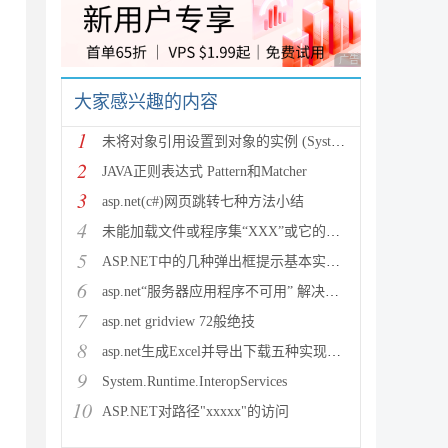
广告 商业广告，理性
大家感兴趣的内容
1
未将对象引用设置到对象的实例 (System.NullRef
2
JAVA正则表达式 Pattern和Matcher
3
asp.net(c#)网页跳转七种方法小结
4
未能加载文件或程序集“XXX”或它的某一个依赖项。试图加载格
5
ASP.NET中的几种弹出框提示基本实现方法
6
asp.net“服务器应用程序不可用” 解决方法
为算术表达式时，长度代表操作的个数

7
asp.net gridview 72般绝技
8
asp.net生成Excel并导出下载五种实现方法
9
30

System.Runtime.InteropServices
10
ASP.NET对路径"xxxxx"的访问
证码背景色
