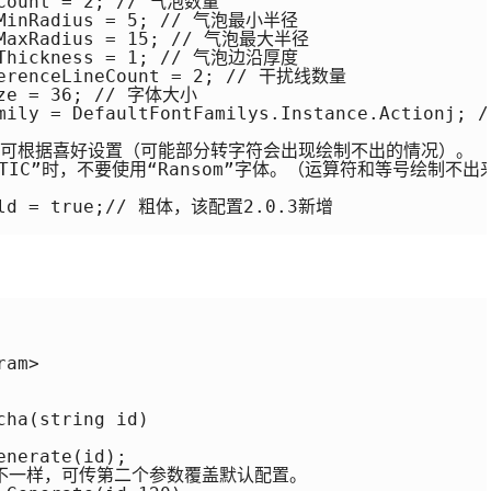
eCount = 2; // 气泡数量

eMinRadius = 5; // 气泡最小半径

eMaxRadius = 15; // 气泡最大半径

eThickness = 1; // 气泡边沿厚度

ferenceLineCount = 2; // 干扰线数量

ize = 36; // 字体大小

mily = DefaultFontFamilys.Instance.Actionj; /
他字符可根据喜好设置（可能部分转字符会出现绘制不出的情况）。

METIC”时，不要使用“Ransom”字体。（运算符和等号绘制不出来
Bold = true;// 粗体，该配置2.0.3新增

am>

ha(string id)

nerate(id);

间不一样，可传第二个参数覆盖默认配置。
