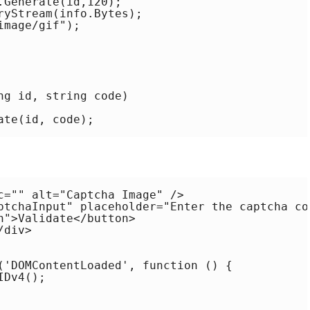
Generate(id,120);

ryStream(info.Bytes);

mage/gif");

g id, string code)

te(id, code);

c="" alt="Captcha Image" />

ptchaInput" placeholder="Enter the captcha cod
">Validate</button>

div>

('DOMContentLoaded', function () {

Dv4();
