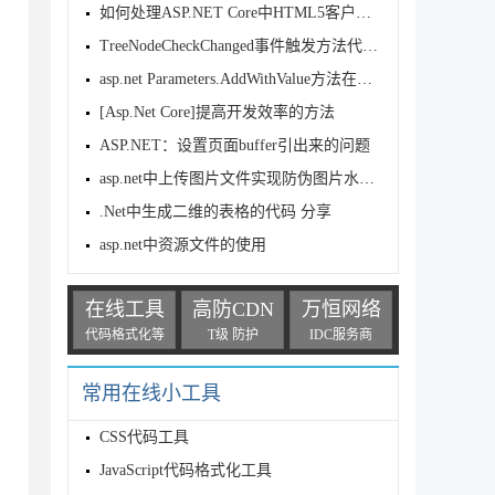
如何处理ASP.NET Core中HTML5客户端路由回退的问题
TreeNodeCheckChanged事件触发方法代码实例
asp.net Parameters.AddWithValue方法在SQL语
[Asp.Net Core]提高开发效率的方法
ASP.NET：设置页面buffer引出来的问题
asp.net中上传图片文件实现防伪图片水印并写入数据库
.Net中生成二维的表格的代码 分享
asp.net中资源文件的使用
在线工具
高防CDN
万恒网络
e" />

代码格式化等
T级 防护
IDC服务商
常用在线小工具
CSS代码工具
JavaScript代码格式化工具