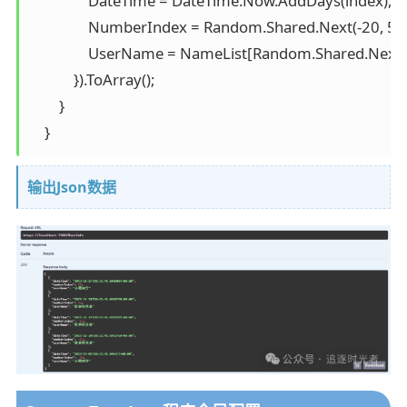
                DateTime = DateTime.Now.AddDays(index),

                NumberIndex = Random.Shared.Next(-20, 55),
                UserName = NameList[Random.Shared.Next
            }).ToArray();

        }

    }
输出Json数据