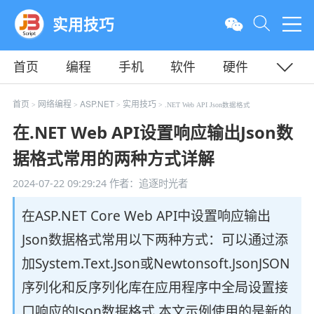
实用技巧
首页
编程
手机
软件
硬件
教程
平面
服务器
首页
网络编程
ASP.NET
实用技巧
>
>
>
> .NET Web API Json数据格式
在.NET Web API设置响应输出Json数
据格式常用的两种方式详解
2024-07-22 09:29:24
作者：追逐时光者
在ASP.NET Core Web API中设置响应输出
Json数据格式常用以下两种方式：可以通过添
加System.Text.Json或Newtonsoft.JsonJSON
序列化和反序列化库在应用程序中全局设置接
口响应的Json数据格式,本文示例使用的是新的