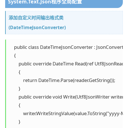
System.Text.Json程序全局配置
添加自定义时间输出格式类
(DateTimeJsonConverter)
    public class DateTimeJsonConverter : JsonConverte
    {

        public override DateTime Read(ref Utf8JsonReade
        {

            return DateTime.Parse(reader.GetString());

        }

        public override void Write(Utf8JsonWriter writer,
        {

            writer.WriteStringValue(value.ToString("yyyy-
        }
