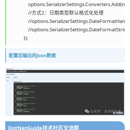
                options.SerializerSettings.Converters.
                //方式2：日期类型默认格式化处理 

                //options.SerializerSettings.DateForma
                //options.SerializerSettings.DateFormatSt
            });
配置后输出的Json数据
DotNetGuide技术社区交流群