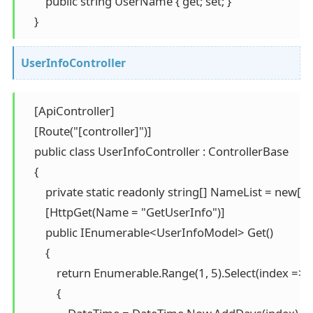
        public string UserName { get; set; }

    }
UserInfoController
    [ApiController]

    [Route("[controller]")]

    public class UserInfoController : ControllerBase

    {

        private static readonly string[] NameList =
        [HttpGet(Name = "GetUserInfo")]

        public IEnumerable<UserInfoModel> Get()

        {

            return Enumerable.Range(1, 5).Select(index =
            {
