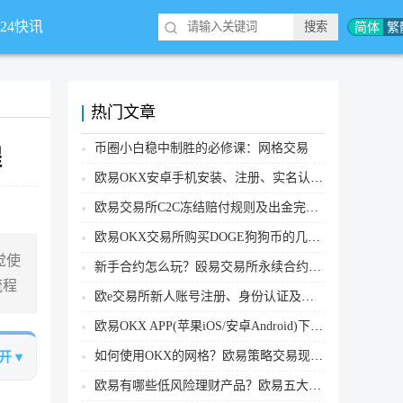
简体
繁
*24快讯
热门文章
币圈小白稳中制胜的必修课：网格交易
程
欧易OKX安卓手机安装、注册、实名认证、买币转账新手实操教程
欧易交易所C2C冻结赔付规则及出金完整流程
欧易OKX交易所购买DOGE狗狗币的几个方式汇总
觉使
新手合约怎么玩？殴易交易所永续合约操作步骤教程(APP/Web端)
流程
欧e交易所新人账号注册、身份认证及安全设置教程
欧易OKX APP(苹果iOS/安卓Android)下载图文教程
如何使用OKX的网格？欧易策略交易现货网格新手操作流程
开 ▾
欧易有哪些低风险理财产品？欧易五大低风险理财产品详细介绍