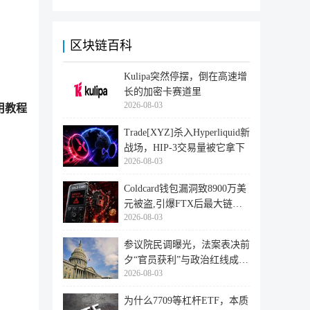
区块链百科
Kulipa突然停摆，倒在高速增
长的加密卡赛道里
2026-08-03
用教程
Trade[XYZ]杀入Hyperliquid新
战场，HIP-3交易量被它拿下
2026-08-03
Coldcard钱包漏洞致8900万美
元被盗,引爆FTX后最大链上
2026-08-03
迁移潮
参议院民调曝光，法案表决前
夕“官员获利”与政治红线成最
2026-08-03
大
为什么7709等杠杆ETF，本质