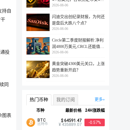
2026-08-06
万用户
支持自
闪迪交出创纪录财报，为何还
“干
是盘后大跌八个点？
2026-08-06
Circle第二季度财报解析:净利
润4800万美元,CRCL还能值得
普通投
2026-08-06
投资
黄金突破4300美元关口，上涨
趋势重新开启？
2026-08-06
续同
热门币种
我的订阅
更多
币种
最新价格
24H涨跌幅
杂图表
BTC
$ 64591.47
-0.57%
比特币
¥ 435889.07