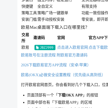
快捷键
全自定义
有限支持
策略工具
策略广场一键跟单
功能一致但操
安装门槛
需手动授权安装
零安装，即开
欧易Mac桌面端下载入口在哪里找？
交易
邀请码
官网
官方APP
所
欧易
点击进入欧易官网
点击下载欧
JBZJ999
欧易账号在注册流程 附欧易官方邀请码
2026下载欧易官方APP流程（安卓/苹果）
欧易(OKX)必做安全设置教程（优先级从高到低）
打开欧易官网首页，你会看到好几个下载入口，位
页面顶部有一个「
下载OKX APP
」的按钮
页面中部也有「下载欧易APP」的区域