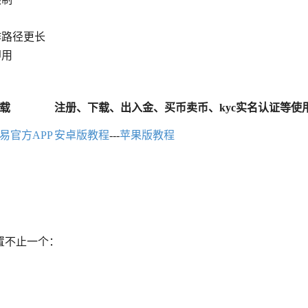
作路径更长
即用
下载
注册、下载、出入金、买币卖币、kyc实名认证等使
易官方APP
安卓版教程
---
苹果版教程
置不止一个：