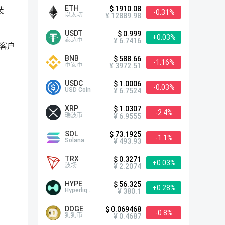
ETH
$ 1910.08
装
-0.31%
以太坊
¥ 12889.98
USDT
$ 0.999
+0.03%
泰达币
¥ 6.7416
个客户
BNB
$ 588.66
-1.16%
币安币
¥ 3972.51
USDC
$ 1.0006
-0.03%
USD Coin
¥ 6.7524
XRP
$ 1.0307
-2.4%
瑞波币
¥ 6.9555
SOL
$ 73.1925
-1.1%
Solana
¥ 493.93
TRX
$ 0.3271
+0.03%
波场
¥ 2.2074
HYPE
$ 56.325
+0.28%
Hyperliquid
¥ 380.1
DOGE
$ 0.069468
-0.8%
狗狗币
¥ 0.4687