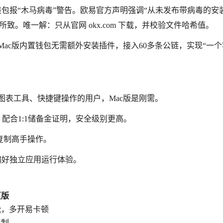
装包报“木马病毒”警告。欧易官方声明强调“从未发布带病毒的安
。唯一解：只从官网 okx.com 下载，并校验文件哈希值。
户，Mac版内置钱包无需额外安装插件，接入60多条公链，实现“一
图表工具、快捷键操作的用户，Mac版是刚需。
，配合1:1储备金证明，安全级别更高。
复制高手操作。
偏好独立应用运行体验。
页版
能，多开易卡顿
限制