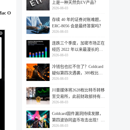
上是一种天然负EV产品？
2026-08-03
Mac O
存续 40 年的证券对账难题，
ERC-8056 会是最终答案吗？
2026-08-03
连跌三个季度，加密市场正在
经历 2022 年以来最漫长的退
2026-08-03
潮
冷钱包也扛不住了？Coldcard
疑似第四次遇袭，389枚比特
2026-08-03
币失
川普媒体将2628枚比特币转移
至交易所，此前财政部持有的
2026-08-03
比特
Coldcard固件漏洞持续发酵，
第四波协同盗币攻击出现！
2026-08-03
462个