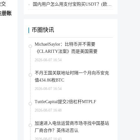
做交
国内用户怎么用支付宝购买USDT？(欧易交易所为例)
注册账
币圈快讯
MichaelSaylor：比特币并不需要
《CLARITY法案》而是美国需要
2026-08-07 16:54
不丹王国关联地址时隔一个月向币安充
值434.86枚BTC
2026-08-07 16:54
TuttleCapital提交2倍杠杆MTPLF
2026-08-07 16:48
加速进入电信运营商市场寻找中国基站
厂商合作？英伟达否认
2026-08-07 16:43