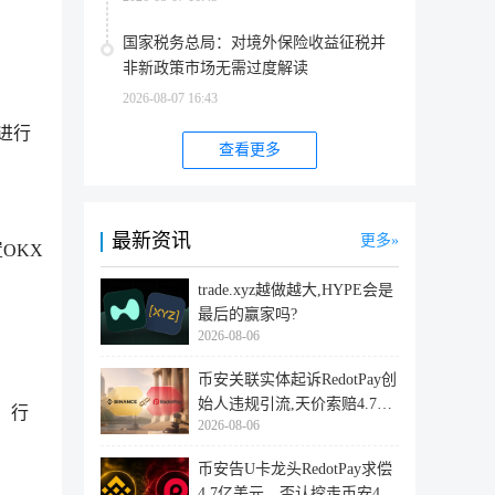
国家税务总局：对境外保险收益征税并
非新政策市场无需过度解读
2026-08-07 16:43
进行
查看更多
最新资讯
更多
OKX
trade.xyz越做越大,HYPE会是
最后的赢家吗?
2026-08-06
币安关联实体起诉RedotPay创
始人违规引流,天价索赔4.728
。行
2026-08-06
亿美
币安告U卡龙头RedotPay求偿
4.7亿美元，否认挖走币安47