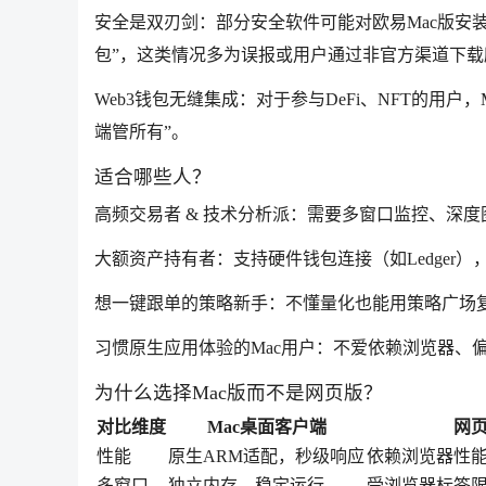
安全是双刃剑：部分安全软件可能对欧易Mac版安
包”，这类情况多为误报或用户通过非官方渠道下载所致
Web3钱包无缝集成：对于参与DeFi、NFT的用
端管所有”。
适合哪些人？
高频交易者 & 技术分析派：需要多窗口监控、深度
大额资产持有者：支持硬件钱包连接（如Ledger）
想一键跟单的策略新手：不懂量化也能用策略广场
习惯原生应用体验的Mac用户：不爱依赖浏览器、
为什么选择Mac版而不是网页版？
对比维度
Mac桌面客户端
网
性能
原生ARM适配，秒级响应
依赖浏览器性
多窗口
独立内存，稳定运行
受浏览器标签