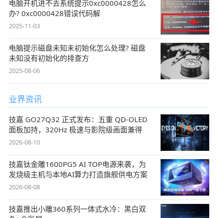
电脑开机进不去系统提示0xc0000428怎么
办? 0xc0000428错误代码解
2025-11-03
电脑提示磁盘未知未初始化怎么处理? 磁盘
未知没有初始化的排查方
2025-08-06
业界资讯
技嘉 GO27Q32 正式发布：五重 QD-OLED
面板加持，320Hz 极速与影院级画面兼得
2026-08-10
技嘉钛金雕1600PG5 AI TOP电源来袭，为
发烧级主机与本地AI算力打造旗舰供电方案
2026-08-08
技嘉推出小雕360系列一体式水冷：黑白双