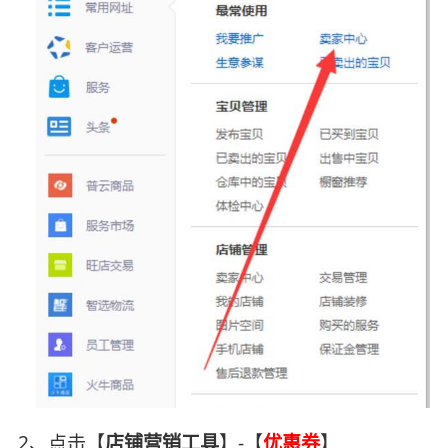
2、点击【
店铺营销工具
】-【
优惠券
】