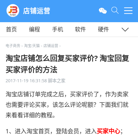
店铺运营
首页
编程
手机
软件
硬件
教程
平面
服务器
电子商务
淘宝/天猫
店铺运营
>
>
>
淘宝店铺怎么回复买家评价? 淘宝回复
买家评价的方法
2017-11-19 16:31:58
脚本之家
淘宝店铺订单完成之后，买家评价了，作为卖家
也需要评论买家，该怎么评论呢额？下面我们就
来看看详细的教程。
1、进入淘宝首页，登陆会员，进入
买家中心
；