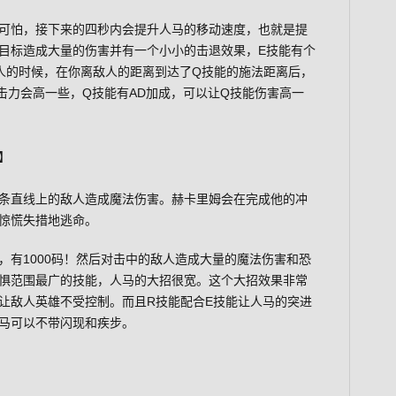
可怕，接下来的四秒内会提升人马的移动速度，也就是提
目标造成大量的伤害并有一个小小的击退效果，E技能有个
人的时候，在你离敌人的距离到达了Q技能的施法距离后，
击力会高一些，Q技能有AD加成，可以让Q技能伤害高一
】
条直线上的敌人造成魔法伤害。赫卡里姆会在完成他的冲
惊慌失措地逃命。
，有1000码！然后对击中的敌人造成大量的魔法伤害和恐
惧范围最广的技能，人马的大招很宽。这个大招效果非常
让敌人英雄不受控制。而且R技能配合E技能让人马的突进
马可以不带闪现和疾步。