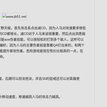
的人马打野天赋，首先攻击系点出减CD，因为人马对攻速要求很低
的CD都很长，减CD对于人马来说很重要，然后点出洞悉弱
都是aoe伤害技能，可以很轻松的打到多个敌人，这样可以
编织，因为人马的主要伤害就是靠着QA打出来的，和两个
能提升普攻伤害。危险游戏是现在性价比极高的一点，在
命。
度，后期可以控龙抢龙，并且S5的惩戒还可以对英雄使
升移动速度，移速越高人马的攻击力越高。