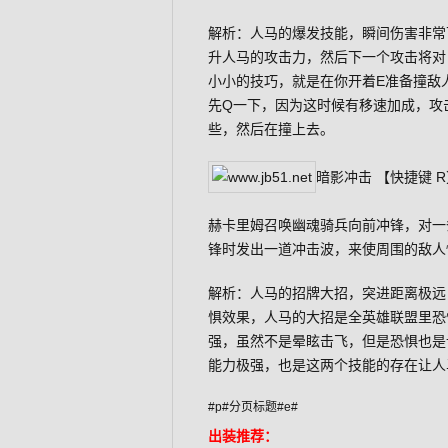
解析：人马的爆发技能，瞬间伤害非常
升人马的攻击力，然后下一个攻击将对
小小的技巧，就是在你开着E准备撞敌
先Q一下，因为这时候有移速加成，攻
些，然后在撞上去。
暗影冲击 【快捷键 R
赫卡里姆召唤幽魂骑兵向前冲锋，对一
锋时发出一道冲击波，来使周围的敌人
解析：人马的招牌大招，突进距离极远
惧效果，人马的大招是全英雄联盟里恐
强，虽然不是晕眩击飞，但是恐惧也是
能力极强，也是这两个技能的存在让人
#p#分页标题#e#
出装推荐：