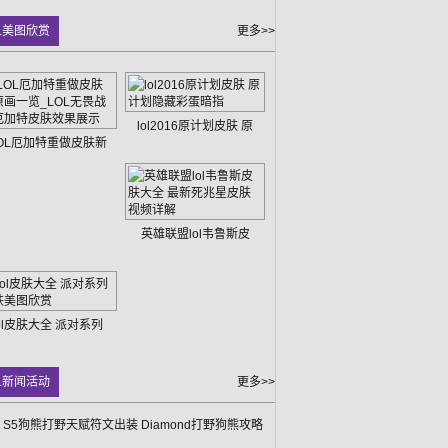
L美图欣赏
更多>>
lol2016原计划皮肤 原
OL厄加特重做皮肤新
英雄联盟lol韦鲁斯皮
lol皮肤大全 派对系列
L新闻活动
更多>>
L S5狗熊打野天赋符文出装 Diamond打野狗熊攻略