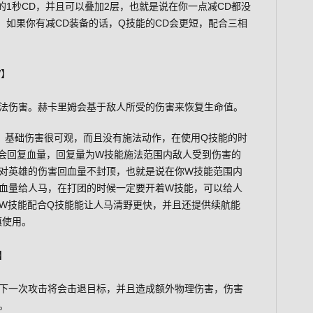
1秒CD，并且可以叠加2层，也就是说在你一点减CD都没
，如果你有减CD装备的话，Q技能的CD会更短，配合三相
W】
法伤害。赫卡里姆会基于敌人所受的伤害来恢复生命值。
能，基础伤害很可观，而且没有施法动作，在使用Q技能的时
会回复血量，回复量为W技能施法范围内敌人受到伤害的
，对英雄的伤害回血量不封顶，也就是说在你W技能范围内
回血量给人马，在打团的时候一定要开着W技能，可以给人
W技能配合Q技能能让人马清野更快，并且还提供续航能
慎使用。
】
下一次攻击将会击退目标，并且造成额外物理伤害，伤害
。