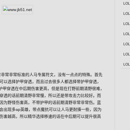
LO
LO
LO
LO
LO
LO
LO
一套非常非常标准的人马专属符文，没有一点点的特殊。首先
可以选择护甲穿透，而且过去很多人都选择带护甲穿透，
护甲穿透在中后期伤害更高，但是现在打野前期清野很难，
穿透的话前期清野非常慢，所以还是带攻击力比较好。而
因为野怪伤害高，不带护甲的话前期清野非常非常伤。蓝
会出现多ap英雄，带点魔抗可以让人马更耐揍一些，因为
伤害越高，所以精华选择移速的话在中后期可以提升很高