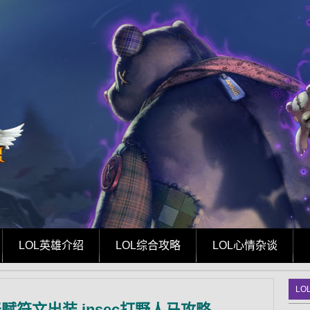
LOL英雄介绍
LOL综合攻略
LOL心情杂谈
LO
天赋符文出装 insec打野人马攻略