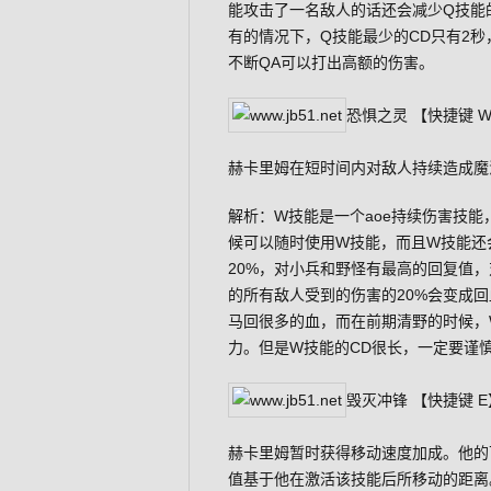
能攻击了一名敌人的话还会减少Q技能的
有的情况下，Q技能最少的CD只有2秒
不断QA可以打出高额的伤害。
恐惧之灵 【快捷键 
赫卡里姆在短时间内对敌人持续造成魔
解析：W技能是一个aoe持续伤害技
候可以随时使用W技能，而且W技能还
20%，对小兵和野怪有最高的回复值
的所有敌人受到的伤害的20%会变成
马回很多的血，而在前期清野的时候，
力。但是W技能的CD很长，一定要谨
毁灭冲锋 【快捷键 E
赫卡里姆暂时获得移动速度加成。他的
值基于他在激活该技能后所移动的距离