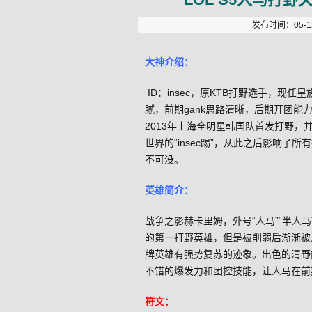
发布时间：05-12
大神介绍：
ID：insec，原KTB打野选手，
腻，前期gank思路清晰，后期开团
2013年上海全明星韩国队首发打野
世界的“insec踢”，从此之后影响了所
不可没。
英雄简介：
战争之影赫卡里姆，外号“人马”“半人
的第一打野英雄，但是被削弱后渐渐被
牌英雄有强势复苏的迹象。出色的清野
不错的爆发力和团控技能，让人马在前期
符文：