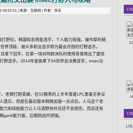
LO
 09:55:51 | 来源：互联网 | 作者：佚名
现任皇族打野位，韩国知名明星选手，个人能力极强，操作犀利细
L
能力世界顶级，被众多职业选手称为最会开团的打野选手。
，并且拿下冠军，在第一场对阵欧洲队时使用盲僧用出了震惊
有打野选手。2014年皇族拿下S4世界总决赛亚军，insec功
马”。老牌打野英雄，在S3赛季的上半年里是LPL里毫无争议
人遗忘，但是在最近版本稍微加强一点点后，人马这个老
能力和续航能力让人马清野快并且还不会很伤，而且还有
LO
gank能力强，后期团战开团强。
LO