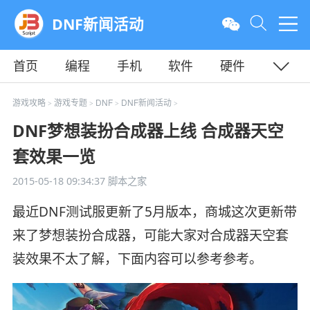
DNF新闻活动
首页
编程
手机
软件
硬件
教程
平面
服务器
游戏攻略
游戏专题
DNF
DNF新闻活动
>
>
>
>
DNF梦想装扮合成器上线 合成器天空
套效果一览
2015-05-18 09:34:37
脚本之家
最近DNF测试服更新了5月版本，商城这次更新带
来了梦想装扮合成器，可能大家对合成器天空套
装效果不太了解，下面内容可以参考参考。