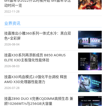
dnf嘉年华2022什么时候开始 dnf嘉年华活
动时间一览
2022-11-28
业界资讯
技嘉推出小雕360系列一体式水冷：黑白双
色+全彩屏
2026-08-04
技嘉X3D系列再添新成员 B850 AORUS
ELITE X3D主板强化性能体验
2026-08-03
技嘉X3D鸡血模式2.0强化平台调校 释放
AMD X3D处理器性能潜力
2026-07-28
技嘉Z890 DUO X完善CQDIMM高频生态 兼
顾10266MT/s与256GB大容量