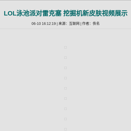
LOL泳池派对雷克塞 挖掘机新皮肤视频展示
06-10 16:12:19 | 来源：互联网 | 作者：佚名