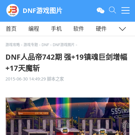
DNF游戏图片
首页
编程
手机
软件
硬件
教程
平面
服务器
游戏攻略
游戏专题
DNF
DNF游戏图片
>
>
>
>
DNF人品帝742期 强+19镇魂巨剑增幅
+17天魔斩
2015-06-30 14:49:29
脚本之家