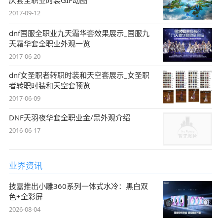
2017-09-12
dnf国服全职业九天霜华套效果展示_国服九
天霜华套全职业外观一览
2017-06-20
dnf女圣职者转职时装和天空套展示_女圣职
者转职时装和天空套预览
2017-06-09
DNF天羽夜华套全职业金/黑外观介绍
2016-06-17
业界资讯
技嘉推出小雕360系列一体式水冷：黑白双
色+全彩屏
2026-08-04