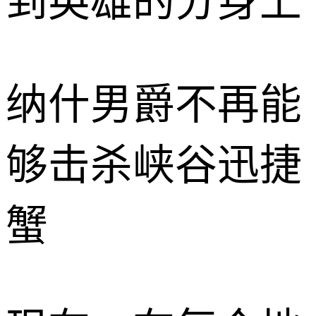
到英雄的分身上
纳什男爵不再能
够击杀峡谷迅捷
蟹