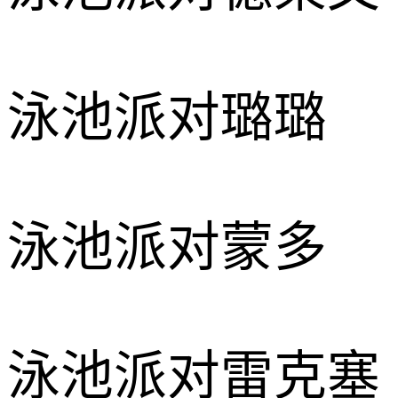
泳池派对璐璐
泳池派对蒙多
泳池派对雷克塞