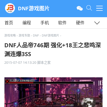
DNF游戏图片
首页
编程
手机
软件
硬件
教程
平面
服务器
游戏攻略
游戏专题
DNF
DNF游戏图片
>
>
>
>
DNF人品帝746期 强化+18王之悲鸣深
渊连爆3SS
2015-07-07 14:13:20
脚本之家