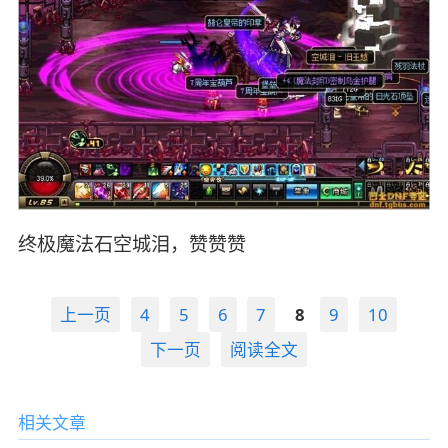
终极魔法石空城泪，赞赞赞
上一页
4
5
6
7
8
9
10
下一页
阅读全文
相关文章