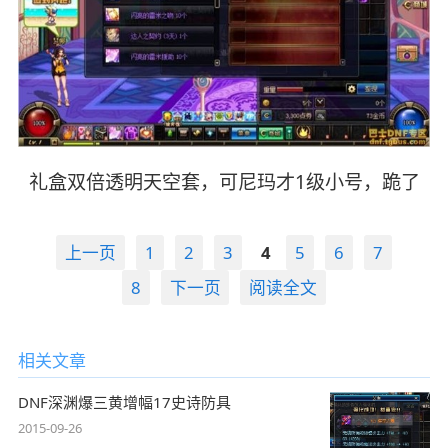
礼盒双倍透明天空套，可尼玛才1级小号，跪了
上一页
1
2
3
4
5
6
7
8
下一页
阅读全文
相关文章
DNF深渊爆三黄增幅17史诗防具
2015-09-26