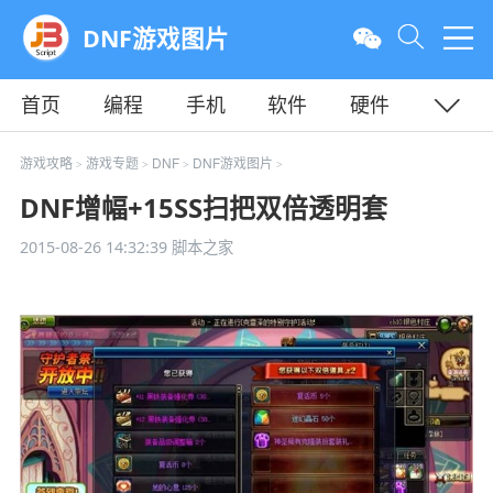
DNF游戏图片
首页
编程
手机
软件
硬件
教程
平面
服务器
游戏攻略
游戏专题
DNF
DNF游戏图片
>
>
>
>
DNF增幅+15SS扫把双倍透明套
2015-08-26 14:32:39
脚本之家