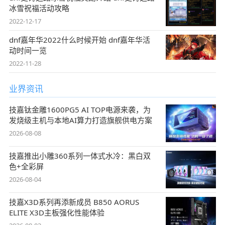
冰雪祝福活动攻略
2022-12-17
dnf嘉年华2022什么时候开始 dnf嘉年华活
动时间一览
2022-11-28
业界资讯
技嘉钛金雕1600PG5 AI TOP电源来袭，为
发烧级主机与本地AI算力打造旗舰供电方案
2026-08-08
技嘉推出小雕360系列一体式水冷：黑白双
色+全彩屏
2026-08-04
技嘉X3D系列再添新成员 B850 AORUS
ELITE X3D主板强化性能体验