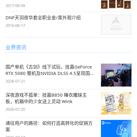
2017-06-09
DNF天羽夜华套全职业金/黑外观介绍
2016-06-17
业界资讯
国产单机《古剑》线下试玩，技嘉GeForce
RTX 5080 整机及NVIDIA DLSS 4.5呈现国风
盛宴
2026-07-21
深夜游戏不孤单：技嘉B850 睡衣雕妹主
板，机箱中的少女送上灵动 Wink
2026-07-20
通往用户的路径：如何打造高转化的促销方
案