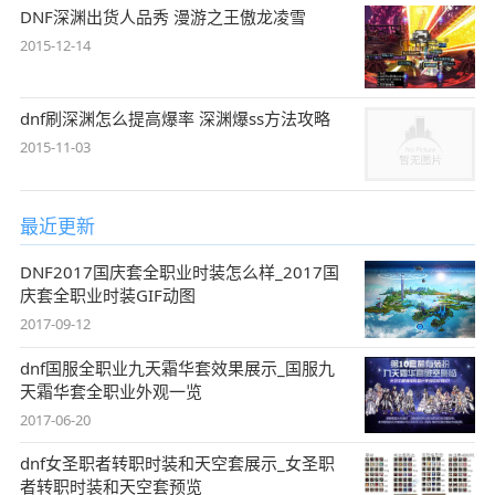
DNF深渊出货人品秀 漫游之王傲龙凌雪
2015-12-14
dnf刷深渊怎么提高爆率 深渊爆ss方法攻略
2015-11-03
最近更新
DNF2017国庆套全职业时装怎么样_2017国
庆套全职业时装GIF动图
2017-09-12
dnf国服全职业九天霜华套效果展示_国服九
天霜华套全职业外观一览
2017-06-20
dnf女圣职者转职时装和天空套展示_女圣职
者转职时装和天空套预览