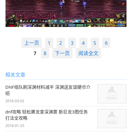
上一页
1
2
3
4
5
6
7
8
下一页
阅读全文
相关文章
DNF组队刷深渊材料减半 深渊送友谊硬币介
绍
2016-03-02
dnf攻略 轻松屠龙拿深渊票 新巨龙3图任务
打法全攻略
2016-01-25