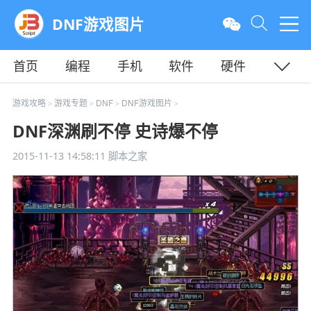
DNF游戏图片
首页
编程
手机
软件
硬件
教程
平面
服务器
游戏攻略
游戏专题
DNF
DNF游戏图片
>
>
>
>
DNF深渊刷不停 史诗爆不停
2015-11-13 14:58:11
脚本之家