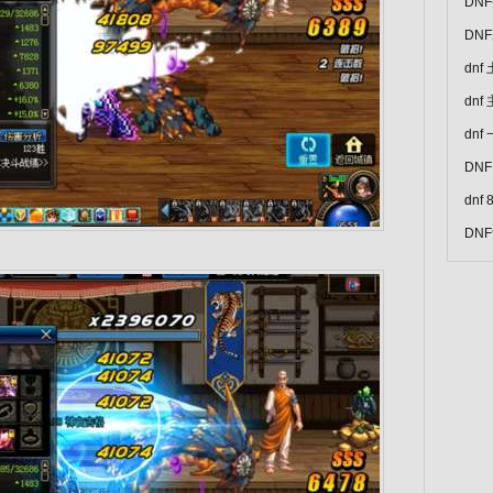
DN
DN
dn
dn
dn
DN
dn
DN