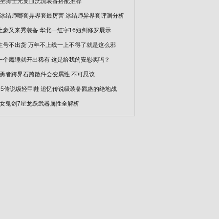
F圣骑士光复血洗流装备搭配推荐
F冰结师哪套异界套最厉害 冰结师异界套评测分析
f 土豪又来秀装备 华北一红字16短剑修罗展示
f 主号不出货 万年不上线一上不得了就是这么邪
f 一个魔锤就开出稀有 这是给我的安慰奖吗？
F勇者跨界石跨散件会变属性 不可思议
f 85传说级轻甲鞋 追忆传说级装备戮蛊的绝地战
F女鬼剑7星龙跃武器属性全解析