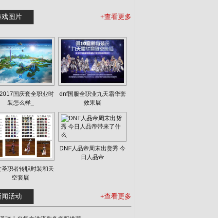
游戏图片
+查看更多
F2017国庆套全职业时
dnf国服全职业九天霜华套
装怎么样_
效果展
DNF人品帝周末出货秀 今
日人品帝
f女圣职者转职时装和天
空套展
新闻活动
+查看更多