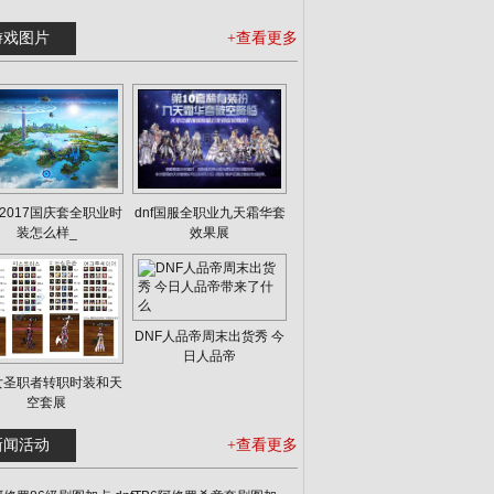
游戏图片
+查看更多
F2017国庆套全职业时
dnf国服全职业九天霜华套
装怎么样_
效果展
DNF人品帝周末出货秀 今
日人品帝
f女圣职者转职时装和天
空套展
新闻活动
+查看更多