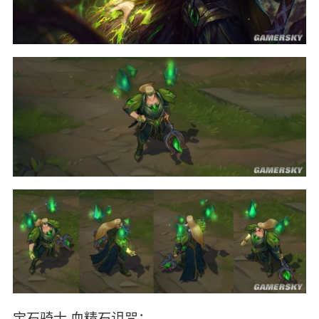
宝石骑士 血精石诅咒：