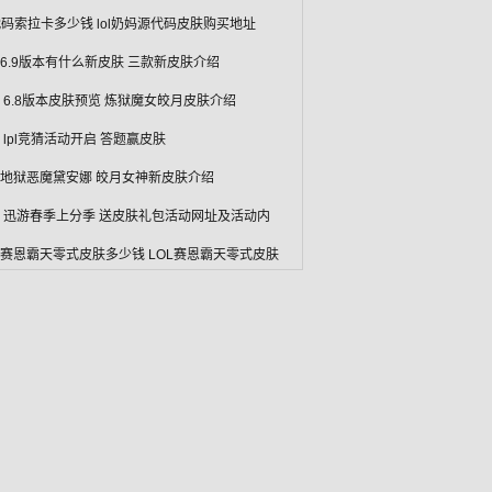
码索拉卡多少钱 lol奶妈源代码皮肤购买地址
L6.9版本有什么新皮肤 三款新皮肤介绍
L 6.8版本皮肤预览 炼狱魔女皎月皮肤介绍
L lpl竞猜活动开启 答题赢皮肤
L地狱恶魔黛安娜 皎月女神新皮肤介绍
L 迅游春季上分季 送皮肤礼包活动网址及活动内
L赛恩霸天零式皮肤多少钱 LOL赛恩霸天零式皮肤