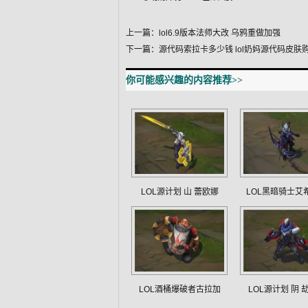
上一篇：
lol6.9版本法师大改 乌鸦重做加强
下一篇：
源代码索拉卡多少钱 lol奶妈源代码皮肤
你可能感兴趣的内容推荐>>
LOL源计划 山 蕾欧娜
LOL黑暗骑士艾
LOL酒桶爆破者古拉加
LOL源计划 阴 