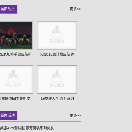
L美图欣赏
更多>>
OL厄加特重做皮肤新
lol2016原计划皮肤 原
英雄联盟lol韦鲁斯皮
lol皮肤大全 派对系列
L新闻活动
更多>>
L美服4.29测试服 银河魔装系列皮肤