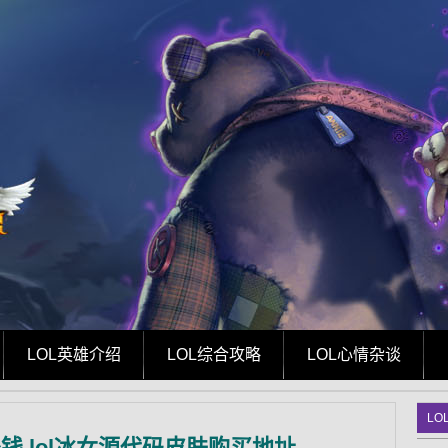
LOL英雄介绍
LOL综合攻略
LOL心情杂谈
LO
钱 lol冰女源代码皮肤购买地址