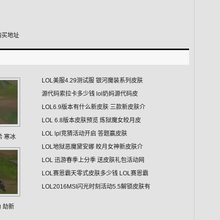
购买地址
LOL美服4.29测试服 银河魔装系列皮肤
源代码索拉卡多少钱 lol奶妈源代码皮
LOL6.9版本有什么新皮肤 三款新皮肤介
LOL 6.8版本皮肤预览 炼狱魔女皎月皮
LOL lpl竞猜活动开启 答题赢皮肤
希 寒冰
LOL地狱恶魔黛安娜 皎月女神新皮肤介
LOL 迅游春季上分季 送皮肤礼包活动网
LOL赛恩霸天零式皮肤多少钱 LOL赛恩霸
LOL2016MSI闪光时刻活动5.5解锁皮肤有
劫 劫新