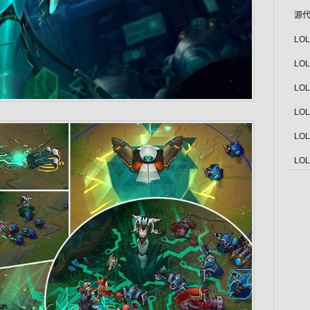
源代
LO
LO
LO
LO
LO
LO