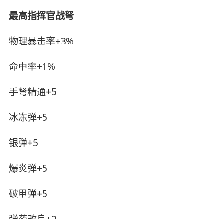
最高指挥官战弩
物理暴击率+3%
命中率+1%
手弩精通+5
冰冻弹+5
银弹+5
爆炎弹+5
破甲弹+5
弹药改良+2