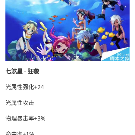
七煞星 - 狂袭
光属性强化+24
光属性攻击
物理暴击率+3%
命中率+1%