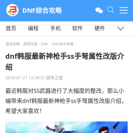
DNF综合攻略
首页
编程
手机
软件
硬件
教程
平面
服务器
游戏攻略
游戏专题
DNF
DNF综合攻略
>
>
>
>
dnf韩服最新神枪手ss手弩属性改版介
绍
2016-07-21 12:39:37
脚本之家
最近韩服对SS武器进行了大幅度的整改，那么小
编带来dnf韩服最新神枪手ss手弩属性改版介绍，
希望大家喜欢！