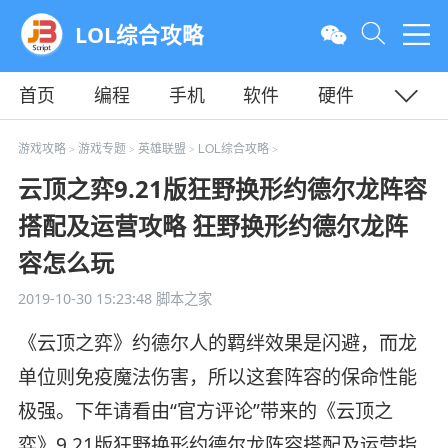
LOL综合攻略
首页
编程
手机
软件
硬件
教程
平面
服务器
游戏攻略
游戏专题
英雄联盟
LOL综合攻略
>
>
>
>
云顶之弈9.21版狂野换形约德尔龙阵容
搭配及运营攻略 狂野换形约德尔龙阵
容怎么玩
2019-10-30 15:23:48
脚本之家
《云顶之弈》约德尔人的羁绊效果是闪避，而龙
单位则免疫魔法伤害，所以这套阵容的保命性能
极强。下年请看由“官方评论”带来的《云顶之
弈》9.21版狂野换形约德尔龙阵容搭配及运营指