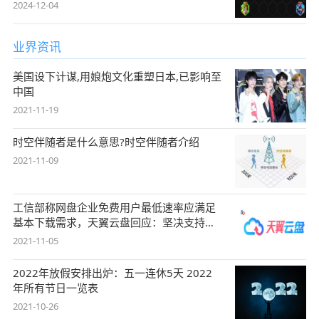
2024-12-04
业界资讯
美国设下计谋,用娘炮文化重塑日本,已影响至
中国
2021-11-19
时空伴随者是什么意思?时空伴随者介绍
2021-11-09
工信部称网盘企业免费用户最低速率应满足
基本下载需求，天翼云盘回应：坚决支持，
始终
2021-11-05
2022年放假安排出炉：五一连休5天 2022
年所有节日一览表
2021-10-26